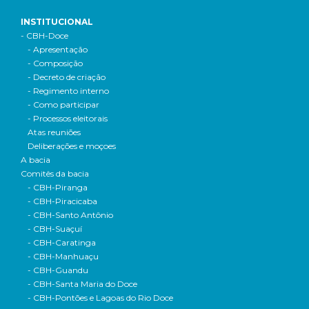
INSTITUCIONAL
- CBH-Doce
- Apresentação
- Composição
- Decreto de criação
- Regimento interno
- Como participar
- Processos eleitorais
Atas reuniões
Deliberações e moçoes
A bacia
Comitês da bacia
- CBH-Piranga
- CBH-Piracicaba
- CBH-Santo Antônio
- CBH-Suaçuí
- CBH-Caratinga
- CBH-Manhuaçu
- CBH-Guandu
- CBH-Santa Maria do Doce
- CBH-Pontões e Lagoas do Rio Doce