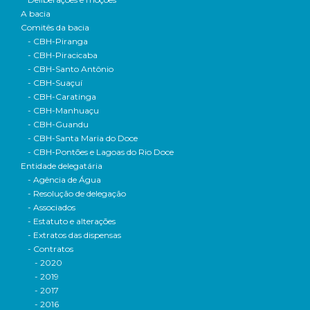
A bacia
Comitês da bacia
- CBH-Piranga
- CBH-Piracicaba
- CBH-Santo Antônio
- CBH-Suaçuí
- CBH-Caratinga
- CBH-Manhuaçu
- CBH-Guandu
- CBH-Santa Maria do Doce
- CBH-Pontões e Lagoas do Rio Doce
Entidade delegatária
- Agência de Água
- Resolução de delegação
- Associados
- Estatuto e alterações
- Extratos das dispensas
- Contratos
- 2020
- 2019
- 2017
- 2016