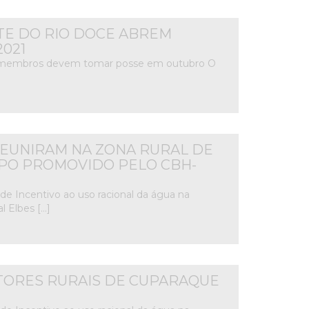
TE DO RIO DOCE ABREM
2021
vos membros devem tomar posse em outubro O
REUNIRAM NA ZONA RURAL DE
PO PROMOVIDO PELO CBH-
de Incentivo ao uso racional da água na
l Elbes […]
TORES RURAIS DE CUPARAQUE