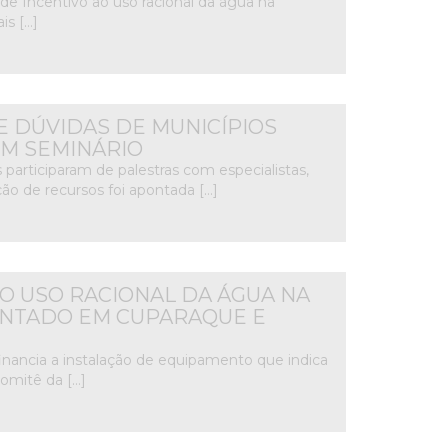
de Incentivo ao uso racional da água na
is […]
E DÚVIDAS DE MUNICÍPIOS
M SEMINÁRIO
participaram de palestras com especialistas,
ão de recursos foi apontada […]
O USO RACIONAL DA ÁGUA NA
ENTADO EM CUPARAQUE E
nancia a instalação de equipamento que indica
Comitê da […]