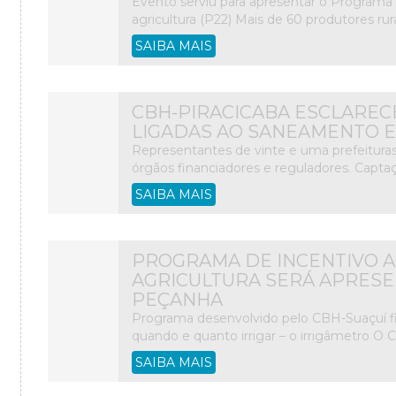
Evento serviu para apresentar o Programa 
agricultura (P22) Mais de 60 produtores rura
SAIBA MAIS
CBH-PIRACICABA ESCLAREC
LIGADAS AO SANEAMENTO E
Representantes de vinte e uma prefeituras 
órgãos financiadores e reguladores. Captaç
SAIBA MAIS
PROGRAMA DE INCENTIVO A
AGRICULTURA SERÁ APRES
PEÇANHA
Programa desenvolvido pelo CBH-Suaçuí fi
quando e quanto irrigar – o irrigâmetro O 
SAIBA MAIS