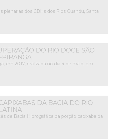
 plenárias dos CBHs dos Rios Guandu, Santa
UPERAÇÃO DO RIO DOCE SÃO
-PIRANGA
a, em 2017, realizada no dia 4 de maio, em
APIXABAS DA BACIA DO RIO
LATINA
s de Bacia Hidrográfica da porção capixaba da