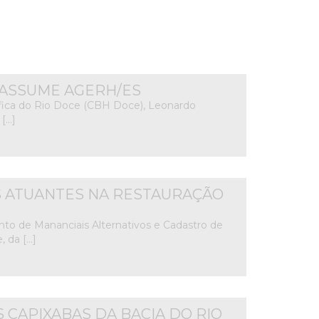
 ASSUME AGERH/ES
fica do Rio Doce (CBH Doce), Leonardo
 […]
S ATUANTES NA RESTAURAÇÃO
o de Mananciais Alternativos e Cadastro de
, da […]
CAPIXABAS DA BACIA DO RIO