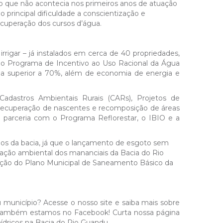
o que não acontecia nos primeiros anos de atuação
rincipal dificuldade a conscientização e
recuperação dos cursos d’água.
rrigar – já instalados em cerca de 40 propriedades,
o Programa de Incentivo ao Uso Racional da Água
gua superior a 70%, além de economia de energia e
adastros Ambientais Rurais (CARs), Projetos de
recuperação de nascentes e recomposição de áreas
 parceria com o Programa Reflorestar, o IBIO e a
os da bacia, já que o lançamento de esgoto sem
ração ambiental dos mananciais da Bacia do Rio
ação do Plano Municipal de Saneamento Básico da
 município? Acesse o nosso site e saiba mais sobre
Também estamos no Facebook! Curta nossa página
hídricos na Bacia do Rio Guandu.