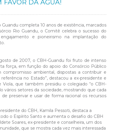
M FAVOR DA ÁGUA!
io Guandu completa 10 anos de existência, marcados
sórcio Rio Guandu, o Comitê celebra o sucesso do
 engajamento e pioneirismo na implantação do
to.
 agosto de 2007, o CBH-Guandu foi fruto de intenso
ita força, em função do apoio do Consórcio Público
compromisso ambiental, dispostas a contribuir e
 referência no Estado”, destacou a ex-presidente e
ne Viola, que também presidiu o colegiado “o CBH-
o vários setores da sociedade, mostrando que cada
e preservar e usar de forma racional os recursos
 presidente do CBH, Kamila Pessoti, destaca a
a todo o Espírito Santo e aumenta o desafio do CBH
ldete Soares, ex-presidente e conselheira, um dos
unidade, que se mostra cada vez mais interessada