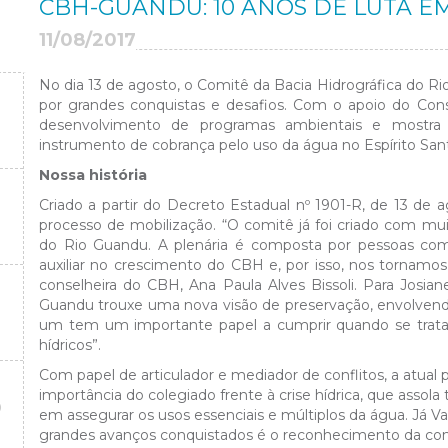
CBH-GUANDU: 10 ANOS DE LUTA E
11/08/2017
No dia 13 de agosto, o Comitê da Bacia Hidrográfica do R
por grandes conquistas e desafios. Com o apoio do Con
desenvolvimento de programas ambientais e mostra
instrumento de cobrança pelo uso da água no Espírito San
Nossa história
Criado a partir do Decreto Estadual nº 1901-R, de 13 de
processo de mobilização. “O comitê já foi criado com mu
do Rio Guandu. A plenária é composta por pessoas com 
auxiliar no crescimento do CBH e, por isso, nos tornamos
conselheira do CBH, Ana Paula Alves Bissoli. Para Josia
Guandu trouxe uma nova visão de preservação, envolvend
um tem um importante papel a cumprir quando se trata d
hídricos”.
Com papel de articulador e mediador de conflitos, a atual
importância do colegiado frente à crise hídrica, que assol
O
em assegurar os usos essenciais e múltiplos da água. Já Va
grandes avanços conquistados é o reconhecimento da com