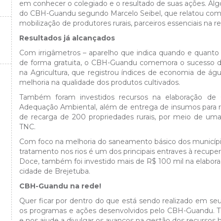
em conhecer o colegiado e o resultado de suas ações. Alg
do CBH-Guandu segundo Marcelo Seibel, que relatou como p
mobilização de produtores rurais, parceiros essenciais na 
Resultados já alcançados
Com irrigâmetros – aparelho que indica quando e quanto i
de forma gratuita, o CBH-Guandu comemora o sucesso d
na Agricultura, que registrou índices de economia de á
melhoria na qualidade dos produtos cultivados.
Também foram investidos recursos na elaboração de C
Adequação Ambiental, além de entrega de insumos para 
de recarga de 200 propriedades rurais, por meio de uma
TNC.
Com foco na melhoria do saneamento básico dos municípi
tratamento nos rios é um dos principais entraves à recupe
Doce, também foi investido mais de R$ 100 mil na elabor
cidade de Brejetuba.
CBH-Guandu na rede!
Quer ficar por dentro do que está sendo realizado em seu
os programas e ações desenvolvidos pelo CBH-Guandu. 
e nos ajude a divulgar os avanços na gestão dos recursos 