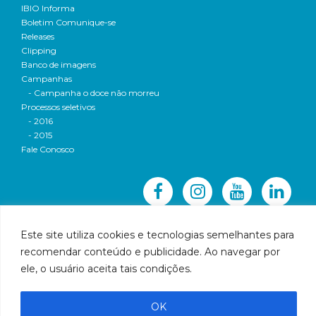
IBIO Informa
Boletim Comunique-se
Releases
Clipping
Banco de imagens
Campanhas
- Campanha o doce não morreu
Processos seletivos
- 2016
- 2015
Fale Conosco
Este site utiliza cookies e tecnologias semelhantes para
recomendar conteúdo e publicidade. Ao navegar por
© 2016 CBH-Doce - Todos os direitos reservados
ele, o usuário aceita tais condições.
Rua Prudente de Morais, 1023 | Centro | Governador
Valadares | Email:
cbhbaciadoriodoce@gmail.com
OK