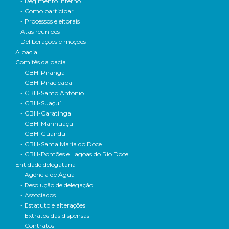
- Regimento interno
- Como participar
- Processos eleitorais
Atas reuniões
Deliberações e moçoes
A bacia
Comitês da bacia
- CBH-Piranga
- CBH-Piracicaba
- CBH-Santo Antônio
- CBH-Suaçuí
- CBH-Caratinga
- CBH-Manhuaçu
- CBH-Guandu
- CBH-Santa Maria do Doce
- CBH-Pontões e Lagoas do Rio Doce
Entidade delegatária
- Agência de Água
- Resolução de delegação
- Associados
- Estatuto e alterações
- Extratos das dispensas
- Contratos