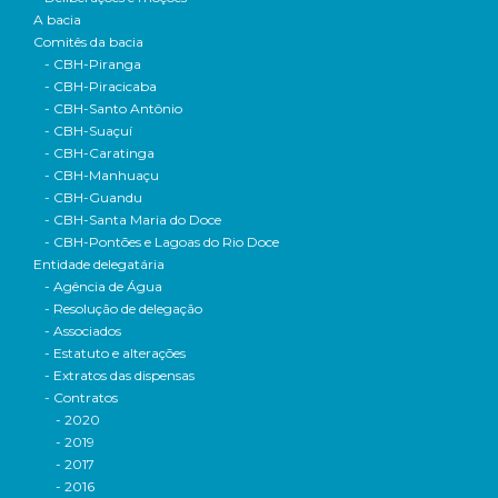
A bacia
Comitês da bacia
- CBH-Piranga
- CBH-Piracicaba
- CBH-Santo Antônio
- CBH-Suaçuí
- CBH-Caratinga
- CBH-Manhuaçu
- CBH-Guandu
- CBH-Santa Maria do Doce
- CBH-Pontões e Lagoas do Rio Doce
Entidade delegatária
- Agência de Água
- Resolução de delegação
- Associados
- Estatuto e alterações
- Extratos das dispensas
- Contratos
- 2020
- 2019
- 2017
- 2016