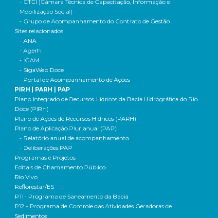
- CTCI (Câmara Técnica de Capacitação, Informação e
Mobilização Social)
- Grupo de Acompanhamento do Contrato de Gestão
Sites relacionados
- ANA
- Agerh
- IGAM
- SigaWeb Doce
- Portal de Acompanhamento de Ações
PIRH | PARH | PAP
Plano Integrado de Recursos Hídricos da Bacia Hidrográfica do Rio
Doce (PIRH)
Plano de Ações de Recursos Hídricos (PARH)
Plano de Aplicação Plurianual (PAP)
- Relatório anual de acompanhamento
- Deliberações PAP
Programas e Projetos
Editais de Chamamento Público
Rio Vivo
Reflorestar/ES
P11 - Programa de Saneamento da Bacia
P12 - Programa de Controle das Atividades Geradoras de
Sedimentos