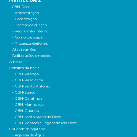
INSTITUCIONAL
- CBH-Doce
- Apresentação
- Composição
- Decreto de criação
- Regimento interno
- Como participar
- Processos eleitorais
Atas reuniões
Deliberações e moçoes
A bacia
Comitês da bacia
- CBH-Piranga
- CBH-Piracicaba
- CBH-Santo Antônio
- CBH-Suaçuí
- CBH-Caratinga
- CBH-Manhuaçu
- CBH-Guandu
- CBH-Santa Maria do Doce
- CBH-Pontões e Lagoas do Rio Doce
Entidade delegatária
- Agência de Água