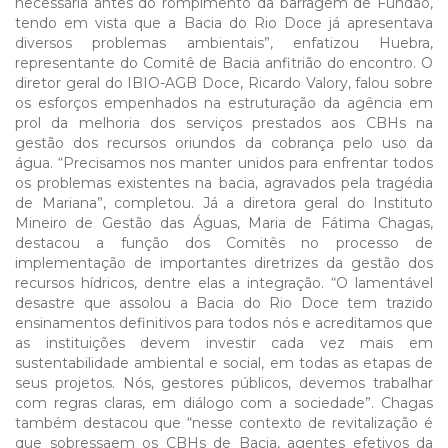
necessária antes do rompimento da barragem de Fundão,
tendo em vista que a Bacia do Rio Doce já apresentava
diversos problemas ambientais”, enfatizou Huebra,
representante do Comitê de Bacia anfitrião do encontro. O
diretor geral do IBIO-AGB Doce, Ricardo Valory, falou sobre
os esforços empenhados na estruturação da agência em
prol da melhoria dos serviços prestados aos CBHs na
gestão dos recursos oriundos da cobrança pelo uso da
água. “Precisamos nos manter unidos para enfrentar todos
os problemas existentes na bacia, agravados pela tragédia
de Mariana”, completou. Já a diretora geral do Instituto
Mineiro de Gestão das Águas, Maria de Fátima Chagas,
destacou a função dos Comitês no processo de
implementação de importantes diretrizes da gestão dos
recursos hídricos, dentre elas a integração. “O lamentável
desastre que assolou a Bacia do Rio Doce tem trazido
ensinamentos definitivos para todos nós e acreditamos que
as instituições devem investir cada vez mais em
sustentabilidade ambiental e social, em todas as etapas de
seus projetos. Nós, gestores públicos, devemos trabalhar
com regras claras, em diálogo com a sociedade”. Chagas
também destacou que “nesse contexto de revitalização é
que sobressaem os CBHs de Bacia, agentes efetivos da