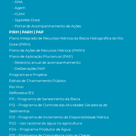
- ANA
- Agerh
- IGAM
- SigaWeb Doce
- Portal de Acompanhamento de Ações
PIRH | PARH | PAP
Plano Integrado de Recursos Hídricos da Bacia Hidrográfica do Rio
Doce (PIRH)
Plano de Ações de Recursos Hídricos (PARH)
Plano de Aplicação Plurianual (PAP)
- Relatório anual de acompanhamento
- Deliberações PAP
Programas e Projetos
Editais de Chamamento Público
Rio Vivo
Reflorestar/ES
P11 - Programa de Saneamento da Bacia
P12 - Programa de Controle das Atividades Geradoras de
Sedimentos
P21 - Programa de Incremento de Disponibilidade Hídrica
P22 - Uso racional da água na agricultura
P24 - Programa Produtor de Água
P31 - Programa de Convivência com as Cheias