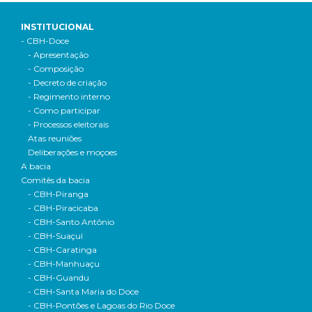
INSTITUCIONAL
- CBH-Doce
- Apresentação
- Composição
- Decreto de criação
- Regimento interno
- Como participar
- Processos eleitorais
Atas reuniões
Deliberações e moçoes
A bacia
Comitês da bacia
- CBH-Piranga
- CBH-Piracicaba
- CBH-Santo Antônio
- CBH-Suaçuí
- CBH-Caratinga
- CBH-Manhuaçu
- CBH-Guandu
- CBH-Santa Maria do Doce
- CBH-Pontões e Lagoas do Rio Doce