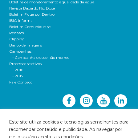
Boletins de monitoramento e qualidade da água
Revista Bacia do Rio Doce
Boletim Fique por Dentro
IBIO Informa
Boletim Comunique-se
Releases
Clipping
Banco de imagens
Campanhas
- Campanha o doce não morreu
Processos seletivos
- 2016
- 2015
Fale Conosco
Este site utiliza cookies e tecnologias semelhantes para
recomendar conteúdo e publicidade. Ao navegar por
© 2016 CBH-Doce - Todos os direitos reservados
ele, o usuário aceita tais condições.