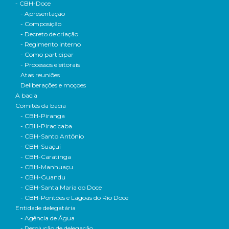
- CBH-Doce
- Apresentação
- Composição
- Decreto de criação
- Regimento interno
- Como participar
- Processos eleitorais
Atas reuniões
Deliberações e moçoes
A bacia
Comitês da bacia
- CBH-Piranga
- CBH-Piracicaba
- CBH-Santo Antônio
- CBH-Suaçuí
- CBH-Caratinga
- CBH-Manhuaçu
- CBH-Guandu
- CBH-Santa Maria do Doce
- CBH-Pontões e Lagoas do Rio Doce
Entidade delegatária
- Agência de Água
- Resolução de delegação