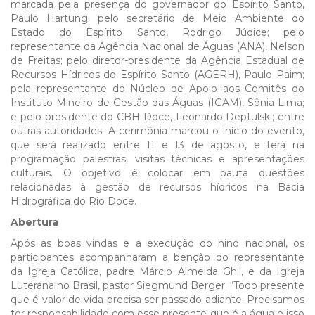
marcada pela presença do governador do Espírito Santo,
Paulo Hartung; pelo secretário de Meio Ambiente do
Estado do Espírito Santo, Rodrigo Júdice; pelo
representante da Agência Nacional de Águas (ANA), Nelson
de Freitas; pelo diretor-presidente da Agência Estadual de
Recursos Hídricos do Espírito Santo (AGERH), Paulo Paim;
pela representante do Núcleo de Apoio aos Comitês do
Instituto Mineiro de Gestão das Águas (IGAM), Sônia Lima;
e pelo presidente do CBH Doce, Leonardo Deptulski; entre
outras autoridades. A cerimônia marcou o início do evento,
que será realizado entre 11 e 13 de agosto, e terá na
programação palestras, visitas técnicas e apresentações
culturais. O objetivo é colocar em pauta questões
relacionadas à gestão de recursos hídricos na Bacia
Hidrográfica do Rio Doce.
Abertura
Após as boas vindas e a execução do hino nacional, os
participantes acompanharam a benção do representante
da Igreja Católica, padre Márcio Almeida Ghil, e da Igreja
Luterana no Brasil, pastor Siegmund Berger. “Todo presente
que é valor de vida precisa ser passado adiante. Precisamos
ter responsabilidade com esse presente que é a água e isso