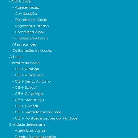
- CBH-Doce
- Apresentação
- Composição
- Decreto de criação
- Regimento interno
- Como participar
- Processos eleitorais
Atas reuniões
Deliberações e moçoes
A bacia
Comitês da bacia
- CBH-Piranga
- CBH-Piracicaba
- CBH-Santo Antônio
- CBH-Suaçuí
- CBH-Caratinga
- CBH-Manhuaçu
- CBH-Guandu
- CBH-Santa Maria do Doce
- CBH-Pontões e Lagoas do Rio Doce
Entidade delegatária
- Agência de Água
- Resolução de delegação