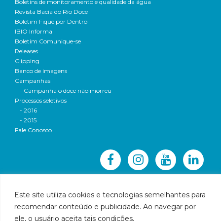
Boletins de monitoramento e qualidade da água
Revista Bacia do Rio Doce
Boletim Fique por Dentro
IBIO Informa
Boletim Comunique-se
Releases
Clipping
Banco de imagens
Campanhas
- Campanha o doce não morreu
Processos seletivos
- 2016
- 2015
Fale Conosco
Este site utiliza cookies e tecnologias semelhantes para
recomendar conteúdo e publicidade. Ao navegar por
© 2016 CBH-Doce - Todos os direitos reservados
ele, o usuário aceita tais condições.