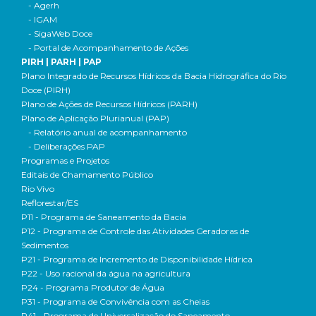
- Agerh
- IGAM
- SigaWeb Doce
- Portal de Acompanhamento de Ações
PIRH | PARH | PAP
Plano Integrado de Recursos Hídricos da Bacia Hidrográfica do Rio
Doce (PIRH)
Plano de Ações de Recursos Hídricos (PARH)
Plano de Aplicação Plurianual (PAP)
- Relatório anual de acompanhamento
- Deliberações PAP
Programas e Projetos
Editais de Chamamento Público
Rio Vivo
Reflorestar/ES
P11 - Programa de Saneamento da Bacia
P12 - Programa de Controle das Atividades Geradoras de
Sedimentos
P21 - Programa de Incremento de Disponibilidade Hídrica
P22 - Uso racional da água na agricultura
P24 - Programa Produtor de Água
P31 - Programa de Convivência com as Cheias
P41 - Programa de Universalização do Saneamento