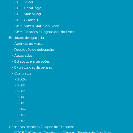
- CBH-Suaçuí
- CBH-Caratinga
- CBH-Manhuaçu
- CBH-Guandu
- CBH-Santa Maria do Doce
- CBH-Pontões e Lagoas do Rio Doce
Entidade delegatária
- Agência de Água
- Resolução de delegação
- Associados
- Estatuto e alterações
- Extratos das dispensas
- Contratos
- 2020
- 2019
- 2017
- 2016
- 2015
- 2014
- 2013
- 2012
Câmaras técnicas/Grupos de Trabalho
- CTGEC (Câmara Técnica de Câmara Técnica de Gestão de