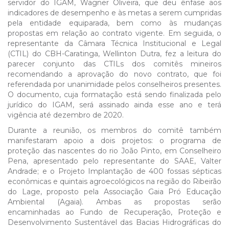
servidor do IGAM, Wagner Oliveira, que deu ênfase aos
indicadores de desempenho e às metas a serem cumpridas
pela entidade equiparada, bem como às mudanças
propostas em relação ao contrato vigente. Em seguida, o
representante da Câmara Técnica Institucional e Legal
(CTIL) do CBH-Caratinga, Wellinton Dutra, fez a leitura do
parecer conjunto das CTILs dos comitês mineiros
recomendando a aprovação do novo contrato, que foi
referendada por unanimidade pelos conselheiros presentes.
O documento, cuja formatação está sendo finalizada pelo
jurídico do IGAM, será assinado ainda esse ano e terá
vigência até dezembro de 2020.
Durante a reunião, os membros do comitê também
manifestaram apoio a dois projetos: o programa de
proteção das nascentes do rio João Pinto, em Conselheiro
Pena, apresentado pelo representante do SAAE, Valter
Andrade; e o Projeto Implantação de 400 fossas sépticas
econômicas e quintais agroecológicos na região do Ribeirão
do Lage, proposto pela Associação Gaia Pró Educação
Ambiental (Agaia). Ambas as propostas serão
encaminhadas ao Fundo de Recuperação, Proteção e
Desenvolvimento Sustentável das Bacias Hidrográficas do