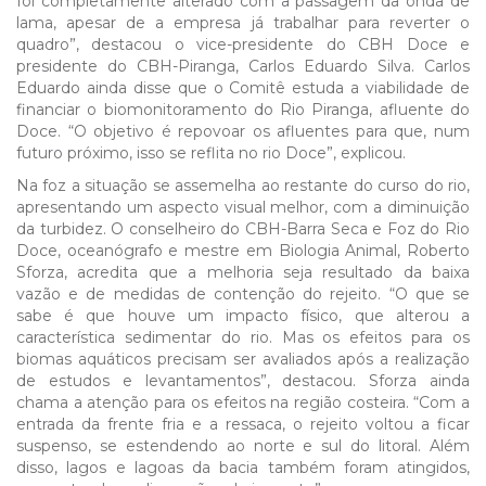
foi completamente alterado com a passagem da onda de
lama, apesar de a empresa já trabalhar para reverter o
quadro”, destacou o vice-presidente do CBH Doce e
presidente do CBH-Piranga, Carlos Eduardo Silva. Carlos
Eduardo ainda disse que o Comitê estuda a viabilidade de
financiar o biomonitoramento do Rio Piranga, afluente do
Doce. “O objetivo é repovoar os afluentes para que, num
futuro próximo, isso se reflita no rio Doce”, explicou.
Na foz a situação se assemelha ao restante do curso do rio,
apresentando um aspecto visual melhor, com a diminuição
da turbidez. O conselheiro do CBH-Barra Seca e Foz do Rio
Doce, oceanógrafo e mestre em Biologia Animal, Roberto
Sforza, acredita que a melhoria seja resultado da baixa
vazão e de medidas de contenção do rejeito. “O que se
sabe é que houve um impacto físico, que alterou a
característica sedimentar do rio. Mas os efeitos para os
biomas aquáticos precisam ser avaliados após a realização
de estudos e levantamentos”, destacou. Sforza ainda
chama a atenção para os efeitos na região costeira. “Com a
entrada da frente fria e a ressaca, o rejeito voltou a ficar
suspenso, se estendendo ao norte e sul do litoral. Além
disso, lagos e lagoas da bacia também foram atingidos,