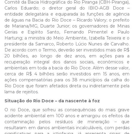
Comitê da Bacia Hidrográfica do Rio Piranga (CBH-Piranga),
Carlos Eduardo; o diretor geral do IBIO-AGB Doce –
entidade delegatária e equiparada às funções de agência
de águas na Bacia do Rio Doce – Ricardo Valory; o prefeito
de Mariana/MG, Duarte Junior; os governadores de Minas
Gerias e Espírito Santo, Fernando Pimentel e Paulo
Hartung; a ministra do Meio Ambiente, Izabella Teixeira e o
presidente da Samarco, Roberto Lúcio Nunes de Carvalho.
De acordo com o Termo, deverão ser investidos mais de R$
20 bilhões, ao longo de dez anos, em ações para a
recuperação integral dos danos sociais, econômicos e
ambientais em toda a bacia do Rio Doce. Além desse valor,
cerca de R$ 4 bilhões serão investidos em 15 anos, em
ações compensatórias para os 38 municípios da calha do
Rio Doce que foram afetados direta ou indiretamente pela
lama de rejeitos.
Situação do Rio Doce – da nascente à foz
O rio Doce, que sofreu as consequências do mais grave
acidente ambiental em 100 anos e amargou os efeitos da
contaminação pelos resíduos de mineração – que
resultaram em danos ambientais incalculáveis, com perdas
significativas para a ictiofauna, já apresenta sinais de