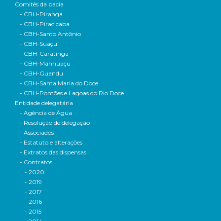
Comitês da bacia
- CBH-Piranga
- CBH-Piracicaba
- CBH-Santo Antônio
- CBH-Suaçuí
- CBH-Caratinga
- CBH-Manhuaçu
- CBH-Guandu
- CBH-Santa Maria do Doce
- CBH-Pontões e Lagoas do Rio Doce
Entidade delegatária
- Agência de Água
- Resolução de delegação
- Associados
- Estatuto e alterações
- Extratos das dispensas
- Contratos
- 2020
- 2019
- 2017
- 2016
- 2015