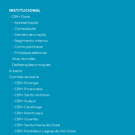
INSTITUCIONAL
- CBH-Doce
- Apresentação
- Composição
- Decreto de criação
- Regimento interno
- Como participar
- Processos eleitorais
Atas reuniões
Deliberações e moçoes
A bacia
Comitês da bacia
- CBH-Piranga
- CBH-Piracicaba
- CBH-Santo Antônio
- CBH-Suaçuí
- CBH-Caratinga
- CBH-Manhuaçu
- CBH-Guandu
- CBH-Santa Maria do Doce
- CBH-Pontões e Lagoas do Rio Doce