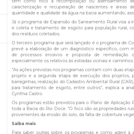
tem como foco a recomposição ou adensamento de 
caracterização e recuperação de nascentes e áreas de
quantidade e qualidade da água na bacia aumentando, assi
Já o programa de Expansão do Saneamento Rural visa a 
e coleta e tratamento de esgoto para população rural, 
dos resíduos coletados.
O terceiro programa que será lançado é o programa de Co
prevê a elaboração de um diagnóstico específico, com m
de processos erosivos e proposta de remediação d
especialmente os relativos às estradas vicinais e caminhos 
“As ações previstas nos programas contam com duas etapa
projeto e a segunda etapa de execução dos projetos, 
barraginhas, realização do Cadastro Ambiental Rural (CAR)
para tratamento de esgoto, entre outros”, explica a an
Cynthia Castro.
Os programas estão previstos para o Plano de Aplicação P
toda a Bacia do Rio Doce. “O foco são as propriedades ru
provenientes da erosão do solo, da falta de cobertura veget
Saiba mais
Para saber outras sobre os programas e como aderir à i