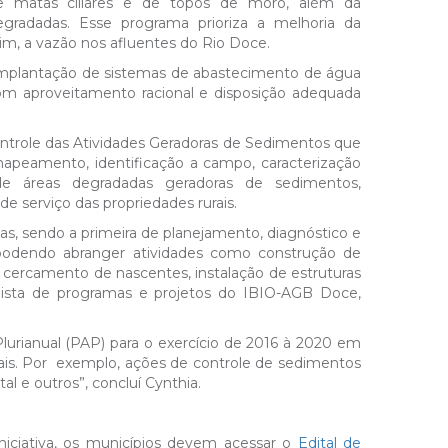
matas ciliares e de topos de moro, além da
gradadas. Esse programa prioriza a melhoria da
m, a vazão nos afluentes do Rio Doce.
implantação de sistemas de abastecimento de água
com aproveitamento racional e disposição adequada
ntrole das Atividades Geradoras de Sedimentos que
apeamento, identificação a campo, caracterização
e áreas degradadas geradoras de sedimentos,
de serviço das propriedades rurais.
s, sendo a primeira de planejamento, diagnóstico e
podendo abranger atividades como construção de
, cercamento de nascentes, instalação de estruturas
alista de programas e projetos do IBIO-AGB Doce,
lurianual (PAP) para o exercício de 2016 à 2020 em
rais. Por exemplo, ações de controle de sedimentos
al e outros”, concluí Cynthia.
niciativa, os municípios devem acessar o
Edital de