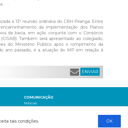
e.
izada a 13º reunião ordinária do CBH-Piranga. Entre
de encaminhamento da implementação dos Planos
ios da bacia, em ação conjunta com o Consórcio
(CISAB). Também será apresentado ao colegiado,
ões do Ministério Público após o rompimento da
do ano passado, e a atuação do MP em relação à
ENVIAR
COMUNICAÇÃO
Notícias
Boletins de monitoramento e qualidade da
água
Revista Bacia do Rio Doce
eita tais condições.
OK
Boletim Fique por Dentro