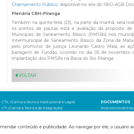
Chamamento Público
, disponível no site do IBIO-AGB Doc
Plenária CBH-Piranga
Também na quinta-feira (23), na parte da manhã, será real
os pontos de pautas está a avaliação da proposta 
Municipais de Saneamento Básico (PMSBs) nos municíp
Intermunicipal de Saneamento Básico da Zona da Mata 
pelo promotor de justiça Leonardo Castro Maia, as aç
barragem de Fundão, ocorrido no dia 05 de novembro 
implantação dos PMSBs na Bacia do Rio Piranga.
VOLTAR
- CTIL (Câmara técnica Institucional e Legal)
DOCUMENTOS
- CTI (Câmara Técnica de Integração)
Atos convocatórios
- CTCI (Câmara Técnica de Capacitação, Informação e
- 2020
Mobilização Social)
- 2019
- Grupo de Acompanhamento do Contrato de Gestão
- 2018
omendar conteúdo e publicidade. Ao navegar por ele, o usuário ac
tes relacionados
- 2017