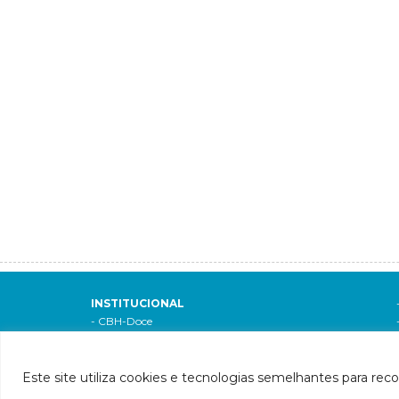
INSTITUCIONAL
- CBH-Doce
- Apresentação
- Composição
- Decreto de criação
Este site utiliza cookies e tecnologias semelhantes para rec
- Regimento interno
Si