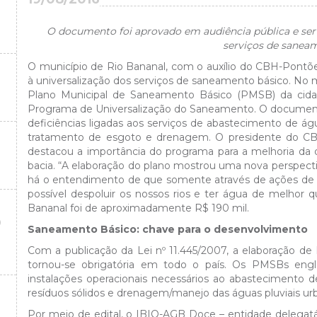
O documento foi aprovado em audiência pública e ser
serviços de sanea
O município de Rio Bananal, com o auxílio do CBH-Pont
à universalização dos serviços de saneamento básico. No m
Plano Municipal de Saneamento Básico (PMSB) da cida
Programa de Universalização do Saneamento. O documento, e
deficiências ligadas aos serviços de abastecimento de águ
tratamento de esgoto e drenagem. O presidente do CB
destacou a importância do programa para a melhoria da 
bacia. “A elaboração do plano mostrou uma nova perspect
há o entendimento de que somente através de ações de
possível despoluir os nossos rios e ter água de melhor q
Bananal foi de aproximadamente R$ 190 mil.
O
Saneamento Básico: chave para o desenvolvimento
Com a publicação da Lei nº 11.445/2007, a elaboração d
tornou-se obrigatória em todo o país. Os PMSBs englo
instalações operacionais necessários ao abastecimento 
resíduos sólidos e drenagem/manejo das águas pluviais ur
Por meio de edital, o IBIO-AGB Doce – entidade delegatá