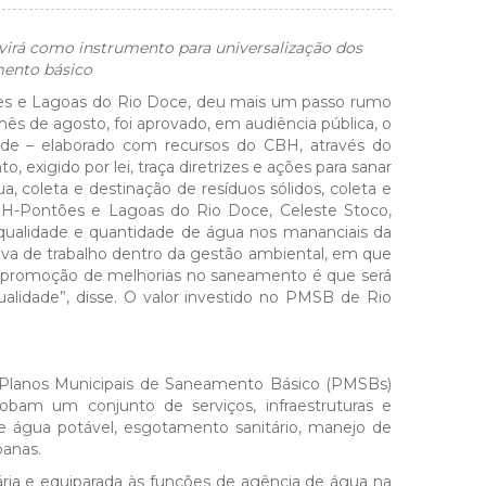
virá como instrumento para universalização dos
mento básico
ões e Lagoas do Rio Doce, deu mais um passo rumo
ês de agosto, foi aprovado, em audiência pública, o
de – elaborado com recursos do CBH, através do
xigido por lei, traça diretrizes e ações para sanar
a, coleta e destinação de resíduos sólidos, coleta e
H-Pontões e Lagoas do Rio Doce, Celeste Stoco,
qualidade e quantidade de água nos mananciais da
iva de trabalho dentro da gestão ambiental, em que
 promoção de melhorias no saneamento é que será
ualidade”, disse. O valor investido no PMSB de Rio
e Planos Municipais de Saneamento Básico (PMSBs)
bam um conjunto de serviços, infraestruturas e
de água potável, esgotamento sanitário, manejo de
banas.
ria e equiparada às funções de agência de água na