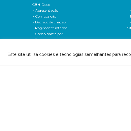
- CBH-Doce
- Apresentação
- Composição
- Decreto de criação
- Regimento interno
Si
- Como participar
- Processos eleitorais
Atas reuniões
Deliberações e moçoes
Este site utiliza cookies e tecnologias semelhantes para rec
A bacia
Comitês da bacia
P
- CBH-Piranga
Pl
- CBH-Piracicaba
Hi
- CBH-Santo Antônio
Pl
- CBH-Suaçuí
Pl
- CBH-Caratinga
- CBH-Manhuaçu
- CBH-Guandu
Pr
- CBH-Santa Maria do Doce
E
- CBH-Pontões e Lagoas do Rio Doce
Ri
Entidade delegatária
Re
- Agência de Água
P1