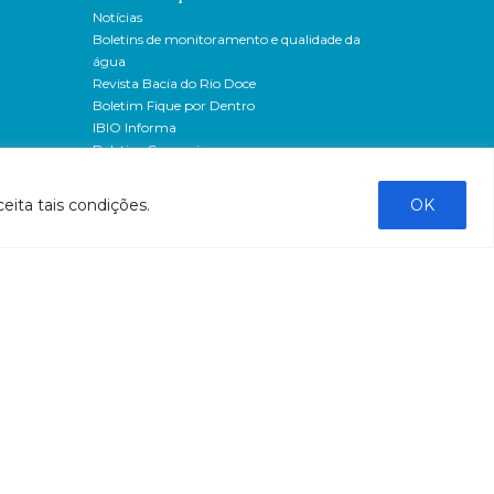
Notícias
Boletins de monitoramento e qualidade da
água
Revista Bacia do Rio Doce
Boletim Fique por Dentro
IBIO Informa
Boletim Comunique-se
Releases
Clipping
eita tais condições.
OK
Banco de imagens
Campanhas
- Campanha o doce não morreu
Processos seletivos
os
- 2016
dação
- 2015
sos
Fale Conosco
al
tado de
stado do