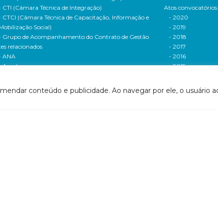
- CTI (Câmara Técnica de Integração)
Atos convocatórios
- CTCI (Câmara Técnica de Capacitação, Informação e
- 2020
Mobilização Social)
- 2019
- Grupo de Acompanhamento do Contrato de Gestão
- 2018
tes relacionados
- 2017
- ANA
- 2016
- Agerh
- 2015
- IGAM
- 2014
- SigaWeb Doce
- 2013
omendar conteúdo e publicidade. Ao navegar por ele, o usuário ac
- Portal de Acompanhamento de Ações
- 2012
IRH | PARH | PAP
Processos seletivos
ano Integrado de Recursos Hídricos da Bacia
- 2016
drográfica do Rio Doce (PIRH)
- 2015
ano de Ações de Recursos Hídricos (PARH)
Cadastro de usuári
ano de Aplicação Plurianual (PAP)
Cobrança e arreca
- Relatório anual de acompanhamento
Legislação de recur
- Deliberações PAP
hídricos
ogramas e Projetos
- Legislação Feder
ditais de Chamamento Público
- Legislação do es
o Vivo
Minas Gerais
florestar/ES
- Legislação do e
1 - Programa de Saneamento da Bacia
Espírito Santo