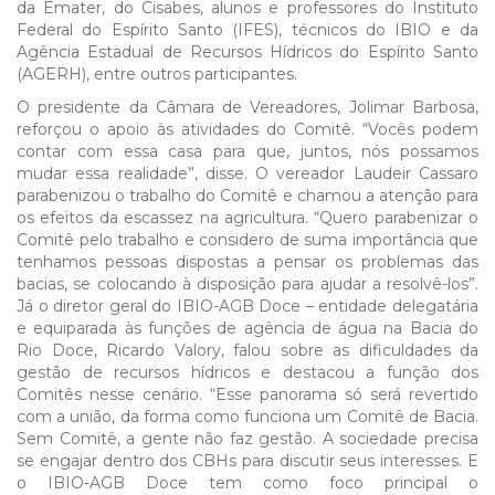
da Emater, do Cisabes, alunos e professores do Instituto
Federal do Espírito Santo (IFES), técnicos do IBIO e da
Agência Estadual de Recursos Hídricos do Espírito Santo
(AGERH), entre outros participantes.
O presidente da Câmara de Vereadores, Jolimar Barbosa,
reforçou o apoio às atividades do Comitê. “Vocês podem
contar com essa casa para que, juntos, nós possamos
mudar essa realidade”, disse. O vereador Laudeir Cassaro
parabenizou o trabalho do Comitê e chamou a atenção para
os efeitos da escassez na agricultura. “Quero parabenizar o
Comitê pelo trabalho e considero de suma importância que
tenhamos pessoas dispostas a pensar os problemas das
bacias, se colocando à disposição para ajudar a resolvê-los”.
Já o diretor geral do IBIO-AGB Doce – entidade delegatária
e equiparada às funções de agência de água na Bacia do
Rio Doce, Ricardo Valory, falou sobre as dificuldades da
gestão de recursos hídricos e destacou a função dos
Comitês nesse cenário. “Esse panorama só será revertido
com a união, da forma como funciona um Comitê de Bacia.
Sem Comitê, a gente não faz gestão. A sociedade precisa
se engajar dentro dos CBHs para discutir seus interesses. E
o IBIO-AGB Doce tem como foco principal o