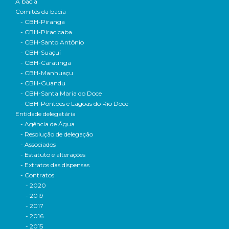
A bacia
Comitês da bacia
- CBH-Piranga
- CBH-Piracicaba
- CBH-Santo Antônio
- CBH-Suaçuí
- CBH-Caratinga
- CBH-Manhuaçu
- CBH-Guandu
- CBH-Santa Maria do Doce
- CBH-Pontões e Lagoas do Rio Doce
Entidade delegatária
- Agência de Água
- Resolução de delegação
- Associados
- Estatuto e alterações
- Extratos das dispensas
- Contratos
- 2020
- 2019
- 2017
- 2016
- 2015