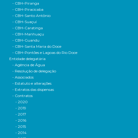
- CBH-Piranga
- CBH-Piracicaba
- CBH-Santo Antônio
- CBH-Suaçuí
- CBH-Caratinga
- CBH-Manhuaçu
- CBH-Guandu
- CBH-Santa Maria do Doce
- CBH-Pontões e Lagoas do Rio Doce
Entidade delegatária
- Agência de Água
- Resolução de delegação
- Associados
- Estatuto e alterações
- Extratos das dispensas
- Contratos
- 2020
- 2019
- 2017
- 2016
- 2015
- 2014