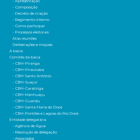
- Apresentação
- Composição
- Decreto de criação
- Regimento interno
- Como participar
- Processos eleitorais
Atas reuniões
Deliberações e moçoes
A bacia
Comitês da bacia
- CBH-Piranga
- CBH-Piracicaba
- CBH-Santo Antônio
- CBH-Suaçuí
- CBH-Caratinga
- CBH-Manhuaçu
- CBH-Guandu
- CBH-Santa Maria do Doce
- CBH-Pontões e Lagoas do Rio Doce
Entidade delegatária
- Agência de Água
- Resolução de delegação
- Associados