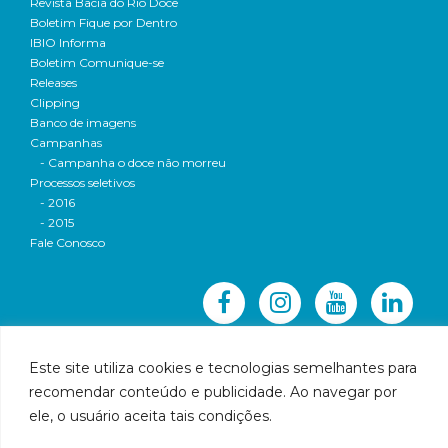
Revista Bacia do Rio Doce
Boletim Fique por Dentro
IBIO Informa
Boletim Comunique-se
Releases
Clipping
Banco de imagens
Campanhas
- Campanha o doce não morreu
Processos seletivos
- 2016
- 2015
Fale Conosco
Este site utiliza cookies e tecnologias semelhantes para
recomendar conteúdo e publicidade. Ao navegar por
© 2016 CBH-Doce - Todos os direitos reservados
ele, o usuário aceita tais condições.
Rua Prudente de Morais, 1023 | Centro | Governador