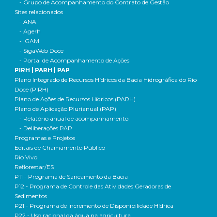
- Grupo de Acompanhamento do Contrato de Gestão
Sites relacionados
- ANA
- Agerh
- IGAM
- SigaWeb Doce
- Portal de Acompanhamento de Ações
PIRH | PARH | PAP
Plano Integrado de Recursos Hídricos da Bacia Hidrográfica do Rio
Doce (PIRH)
Plano de Ações de Recursos Hídricos (PARH)
Plano de Aplicação Plurianual (PAP)
- Relatório anual de acompanhamento
- Deliberações PAP
Programas e Projetos
Editais de Chamamento Público
Rio Vivo
Reflorestar/ES
P11 - Programa de Saneamento da Bacia
P12 - Programa de Controle das Atividades Geradoras de
Sedimentos
P21 - Programa de Incremento de Disponibilidade Hídrica
P22 - Uso racional da água na agricultura