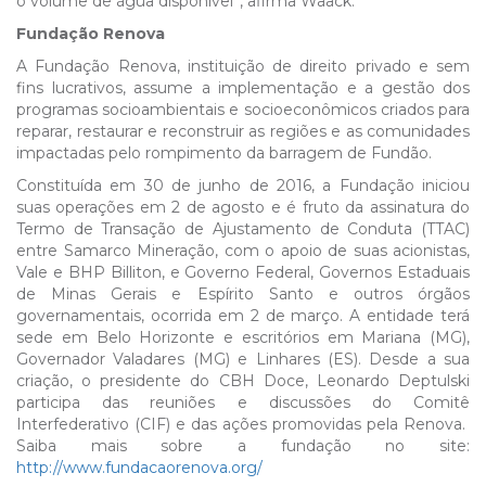
o volume de água disponível”, afirma Waack.
Fundação Renova
A Fundação Renova, instituição de direito privado e sem
fins lucrativos, assume a implementação e a gestão dos
programas socioambientais e socioeconômicos criados para
reparar, restaurar e reconstruir as regiões e as comunidades
impactadas pelo rompimento da barragem de Fundão.
Constituída em 30 de junho de 2016, a Fundação iniciou
suas operações em 2 de agosto e é fruto da assinatura do
Termo de Transação de Ajustamento de Conduta (TTAC)
entre Samarco Mineração, com o apoio de suas acionistas,
Vale e BHP Billiton, e Governo Federal, Governos Estaduais
de Minas Gerais e Espírito Santo e outros órgãos
governamentais, ocorrida em 2 de março. A entidade terá
sede em Belo Horizonte e escritórios em Mariana (MG),
Governador Valadares (MG) e Linhares (ES). Desde a sua
criação, o presidente do CBH Doce, Leonardo Deptulski
participa das reuniões e discussões do Comitê
Interfederativo (CIF) e das ações promovidas pela Renova.
Saiba mais sobre a fundação no site:
http://www.fundacaorenova.org/