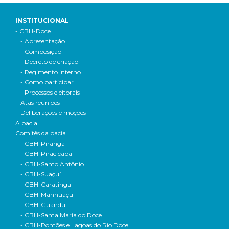
INSTITUCIONAL
- CBH-Doce
- Apresentação
- Composição
- Decreto de criação
- Regimento interno
- Como participar
- Processos eleitorais
Atas reuniões
Deliberações e moçoes
A bacia
Comitês da bacia
- CBH-Piranga
- CBH-Piracicaba
- CBH-Santo Antônio
- CBH-Suaçuí
- CBH-Caratinga
- CBH-Manhuaçu
- CBH-Guandu
- CBH-Santa Maria do Doce
- CBH-Pontões e Lagoas do Rio Doce