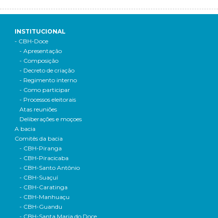
INSTITUCIONAL
- CBH-Doce
- Apresentação
- Composição
- Decreto de criação
- Regimento interno
- Como participar
- Processos eleitorais
Atas reuniões
Deliberações e moçoes
A bacia
Comitês da bacia
- CBH-Piranga
- CBH-Piracicaba
- CBH-Santo Antônio
- CBH-Suaçuí
- CBH-Caratinga
- CBH-Manhuaçu
- CBH-Guandu
- CBH-Santa Maria do Doce