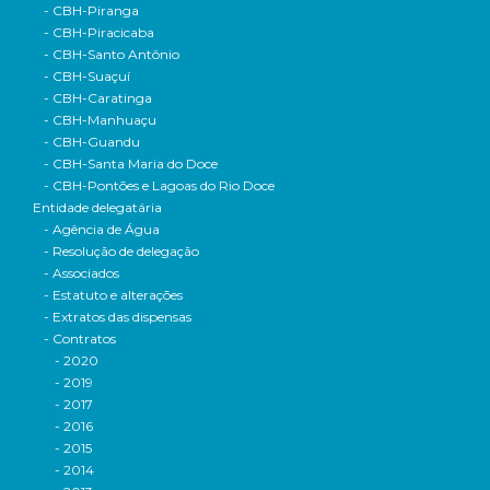
- CBH-Piranga
- CBH-Piracicaba
- CBH-Santo Antônio
- CBH-Suaçuí
- CBH-Caratinga
- CBH-Manhuaçu
- CBH-Guandu
- CBH-Santa Maria do Doce
- CBH-Pontões e Lagoas do Rio Doce
Entidade delegatária
- Agência de Água
- Resolução de delegação
- Associados
- Estatuto e alterações
- Extratos das dispensas
- Contratos
- 2020
- 2019
- 2017
- 2016
- 2015
- 2014