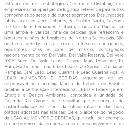
está um dos mais estratégicos Centros de Distribuição da
empresa e uma operação de logística referência para outras
companhias do setor e de outros segmentos. Das unidades
fabris, localizadas em Linhares, no Espírito Santo, Fazenda
Rio Grande e Fernandes Pinheiro, ambas no Paraná, sai
uma ampla e variada linha de bebidas que refrescam e
hidratam milhões de brasileiros, de Norte a Sul do país. São
néctares, bebidas mistas, sucos, refrescos, energéticos,
repositores, chás e café de marcas consagradas
nacionalmente como Del Valle, Del Valle Reserva, Del Valle
100% Suco, Del Valle Laranja Caseira, Mais, Powerade, I9,
Burn, Matte Leão, Leão Fuze, Leão Fuze Senses, Chimarrão
Pampas, Café Leão, Leão Guaraná e Leão Guaraná Açaí. A
LEÃO ALIMENTOS E BEBIDAS orgulha-se de ser
responsável pela primeira fábrica de bebidas do Brasil a
receber a certificação internacional LEED – Liderança em
Energia e Design Ambiental, concedida à unidade de
Fazenda Rio Grande. Vale ressaltar que o conceito de
sustentabilidade vai além da infraestrutura e das boas
práticas adotadas nas fábricas. Ele é o alicerce do negócio
da LEÃO ALIMENTOS E BEBIDAS, que inclui, por exemplo,
o compromisso da empresa com o desenvolvimento da