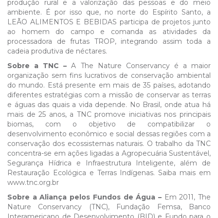
produção rural e a valorização das pessoas e do meio
ambiente. É por isso que, no norte do Espírito Santo, a
LEÃO ALIMENTOS E BEBIDAS participa de projetos junto
ao homem do campo e comanda as atividades da
processadora de frutas TROP, integrando assim toda a
cadeia produtiva de néctares.
Sobre a TNC –
A The Nature Conservancy é a maior
organização sem fins lucrativos de conservação ambiental
do mundo. Está presente em mais de 35 países, adotando
diferentes estratégias com a missão de conservar as terras
e águas das quais a vida depende. No Brasil, onde atua há
mais de 25 anos, a TNC promove iniciativas nos principais
biomas, com o objetivo de compatibilizar o
desenvolvimento econômico e social dessas regiões com a
conservação dos ecossistemas naturais. O trabalho da TNC
concentra-se em ações ligadas a Agropecuária Sustentável,
Segurança Hídrica e Infraestrutura Inteligente, além de
Restauração Ecológica e Terras Indígenas. Saiba mais em
www.tnc.org.br
Sobre a Aliança pelos Fundos de Água –
Em 2011, The
Nature Conservancy (TNC), Fundação Femsa, Banco
Interamericano de Desenvolvimento (BID) e Fundo para o