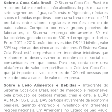
Sobre a Coca-Cola Brasil –
O Sistema Coca-Cola Brasil é o
maior produtor de bebidas não alcoólicas do país e atua em
sete segmentos – água, café, chás, refrigerantes, néctares,
sucos e bebidas esportivas – com uma linha de mais de 141
produtos, entre sabores regulares e versões zero ou de
baixa caloria. Composto por nove grupos parceiros de
fabricantes, o Sistema emprega diretamente 69 mil
funcionários, gerando cerca de 600 mil empregos indiretos.
Entre 2012 e 2016, terão sido investidos R$ 14,1 bilhões, valor
50% superior ao dos cinco anos anteriores. O Sistema Coca-
Cola Brasil está empenhado em incentivar iniciativas que
melhorem o desenvolvimento econômico e social das
comunidades em que opera. Para isso, conta com uma
plataforma de valor compartilhado, o Coletivo Coca-Cola,
que já impactou a vida de mais de 100 mil pessoas por
meio de toda a cadeia de valor da empresa.
Sobre a Leão Alimentos e Bebidas –
Integrante do
Sistema Coca-Cola Brasil, líder de mercado e responsável
pela produção de bebidas mistas, chás e café, a LEÃO
ALIMENTOS E BEBIDAS participa ativamente da economia
brasileira, gerando emprego e investindo em diferentes
regiões nacionais. Em Americana, no Estado de São Paulo,