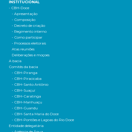
INSTITUCIONAL
- CBH-Doce
- Apresentação
- Composição
- Decreto de criação
- Regimento interno
- Como participar
- Processos eleitorais
Atas reuniões
Deliberações e moçoes
A bacia
Comitês da bacia
- CBH-Piranga
- CBH-Piracicaba
- CBH-Santo Antônio
- CBH-Suaçuí
- CBH-Caratinga
- CBH-Manhuaçu
- CBH-Guandu
- CBH-Santa Maria do Doce
- CBH-Pontões e Lagoas do Rio Doce
Entidade delegatária
- Agência de Água