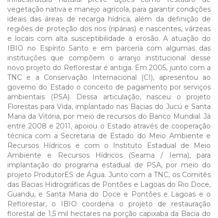
vegetação nativa e manejo agrícola, para garantir condições
ideais das áreas de recarga hídrica, além da definição de
regiões de proteção dos rios (ripárias) e nascentes, várzeas
e locais com alta susceptibilidade à erosão. A atuação do
IBIO no Espírito Santo e em parceria com algumas das
instituições que compõem o arranjo institucional desse
novo projeto do Reflorestar é antiga. Em 2005, junto com a
TNC e a Conservação Internacional (CI), apresentou ao
governo do Estado o conceito de pagamento por serviços
ambientais (PSA). Dessa articulação, nasceu o projeto
Florestas para Vida, implantado nas Bacias do Jucú e Santa
Maria da Vitória, por meio de recursos do Banco Mundial. Já
entre 2008 e 2011, apoiou o Estado através de cooperação
técnica com a Secretaria de Estado do Meio Ambiente e
Recursos Hídricos e com o Instituto Estadual de Meio
Ambiente e Recursos Hídricos (Seama / Iema), para
implantação do programa estadual de PSA, por meio do
projeto ProdutorES de Água. Junto com a TNC, os Comitês
das Bacias Hidrográficas de Pontões e Lagoas do Rio Doce,
Guandu, e Santa Maria do Doce e Pontões e Lagoas e o
Reflorestar, o IBIO coordena o projeto de restauração
florestal de 1,5 mil hectares na porção capixaba da Bacia do