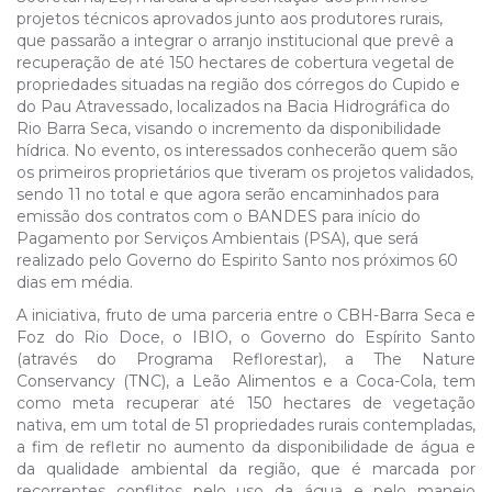
projetos técnicos aprovados junto aos produtores rurais,
que passarão a integrar o arranjo institucional que prevê a
recuperação de até 150 hectares de cobertura vegetal de
propriedades situadas na região dos córregos do Cupido e
do Pau Atravessado, localizados na Bacia Hidrográfica do
Rio Barra Seca, visando o incremento da disponibilidade
hídrica. No evento, os interessados conhecerão quem são
os primeiros proprietários que tiveram os projetos validados,
sendo 11 no total e que agora serão encaminhados para
emissão dos contratos com o BANDES para início do
Pagamento por Serviços Ambientais (PSA), que será
realizado pelo Governo do Espirito Santo nos próximos 60
dias em média.
A iniciativa, fruto de uma parceria entre o CBH-Barra Seca e
Foz do Rio Doce, o IBIO, o Governo do Espírito Santo
(através do Programa Reflorestar), a The Nature
Conservancy (TNC), a Leão Alimentos e a Coca-Cola, tem
como meta recuperar até 150 hectares de vegetação
nativa, em um total de 51 propriedades rurais contempladas,
a fim de refletir no aumento da disponibilidade de água e
da qualidade ambiental da região, que é marcada por
recorrentes conflitos pelo uso da água e pelo manejo