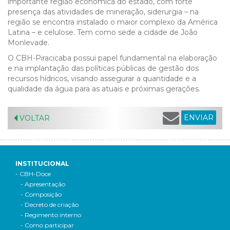
importante região econômica do estado, com forte
presença das atividades de mineração, siderurgia – na
região se encontra instalado o maior complexo da América
Latina – e celulose. Tem como sede a cidade de João
Monlevade.
O CBH-Piracicaba possui papel fundamental na elaboração
e na implantação das políticas públicas de gestão dos
recursos hídricos, visando assegurar a quantidade e a
qualidade da água para as atuais e próximas gerações.
ENVIAR
VOLTAR
INSTITUCIONAL
- CBH-Doce
- Apresentação
- Composição
- Decreto de criação
- Regimento interno
- Como participar