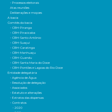
- Processos eleitorais
Atas reuniões
Deliberações e moçoes
A bacia
Comitês da bacia
- CBH-Piranga
- CBH-Piracicaba
- CBH-Santo Antônio
- CBH-Suaçuí
- CBH-Caratinga
- CBH-Manhuaçu
- CBH-Guandu
- CBH-Santa Maria do Doce
- CBH-Pontões e Lagoas do Rio Doce
Entidade delegatária
- Agência de Água
- Resolução de delegação
- Associados
- Estatuto e alterações
- Extratos das dispensas
- Contratos
- 2020