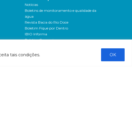
Notícias
Boletins de monitoramento e qualidade da
água
Revista Bacia do Rio Doce
Boletim Fique por Dentro
IBIO Informa
Boletim Comunique-se
Releases
Clipping
eita tais condições.
OK
Banco de imagens
Campanhas
- Campanha o doce não morreu
Processos seletivos
os
- 2016
dação
- 2015
sos
Fale Conosco
al
tado de
stado do