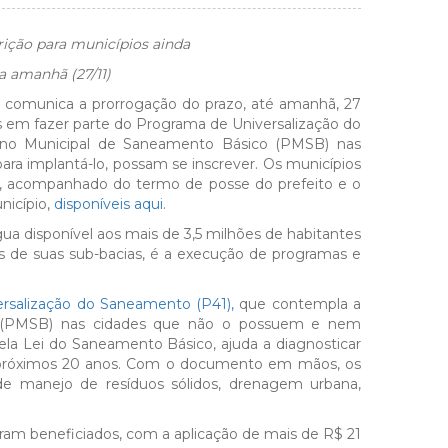
ição para municípios ainda
 amanhã (27/11)
 comunica a prorrogação do prazo, até amanhã, 27
s em fazer parte do Programa de Universalização do
ano Municipal de Saneamento Básico (PMSB) nas
a implantá-lo, possam se inscrever. Os municípios
, acompanhado do termo de posse do prefeito e o
nicípio,
disponíveis aqui
.
a disponível aos mais de 3,5 milhões de habitantes
 de suas sub-bacias, é a execução de programas e
rsalização do Saneamento (P41),
que contempla a
o (PMSB) nas cidades que não o possuem e nem
pela Lei do Saneamento Básico, ajuda a diagnosticar
os próximos 20 anos. Com o documento em mãos, os
s de manejo de resíduos sólidos, drenagem urbana,
oram beneficiados, com a aplicação de mais de R$ 21