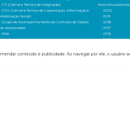
- CTI (Câmara Técnica de Integração)
Atos convocatórios
- CTCI (Câmara Técnica de Capacitação, Informação e
- 2020
Mobilização Social)
- 2019
- Grupo de Acompanhamento do Contrato de Gestão
- 2018
tes relacionados
- 2017
- ANA
- 2016
- Agerh
- 2015
- IGAM
- 2014
- SigaWeb Doce
- 2013
omendar conteúdo e publicidade. Ao navegar por ele, o usuário ac
- Portal de Acompanhamento de Ações
- 2012
IRH | PARH | PAP
Processos seletivos
ano Integrado de Recursos Hídricos da Bacia
- 2016
drográfica do Rio Doce (PIRH)
- 2015
ano de Ações de Recursos Hídricos (PARH)
Cadastro de usuári
ano de Aplicação Plurianual (PAP)
Cobrança e arreca
- Relatório anual de acompanhamento
Legislação de recur
- Deliberações PAP
hídricos
ogramas e Projetos
- Legislação Feder
ditais de Chamamento Público
- Legislação do es
o Vivo
Minas Gerais
florestar/ES
- Legislação do e
1 - Programa de Saneamento da Bacia
Espírito Santo