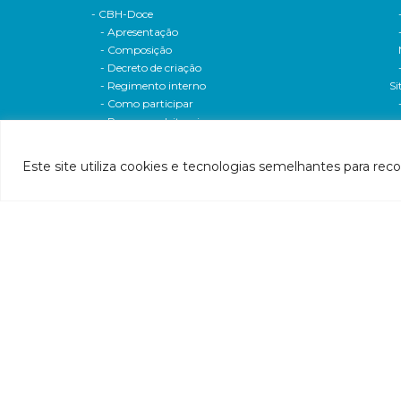
- CBH-Doce
- Apresentação
- Composição
- Decreto de criação
- Regimento interno
Si
- Como participar
- Processos eleitorais
Atas reuniões
Deliberações e moçoes
Este site utiliza cookies e tecnologias semelhantes para rec
A bacia
Comitês da bacia
P
- CBH-Piranga
Pl
- CBH-Piracicaba
Hi
- CBH-Santo Antônio
Pl
- CBH-Suaçuí
Pl
- CBH-Caratinga
- CBH-Manhuaçu
- CBH-Guandu
Pr
- CBH-Santa Maria do Doce
E
- CBH-Pontões e Lagoas do Rio Doce
Ri
Entidade delegatária
Re
- Agência de Água
P1