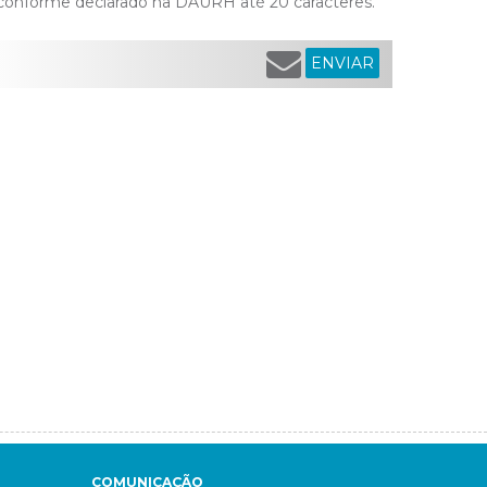
 conforme declarado na DAURH até 20 caracteres.
ENVIAR
COMUNICAÇÃO