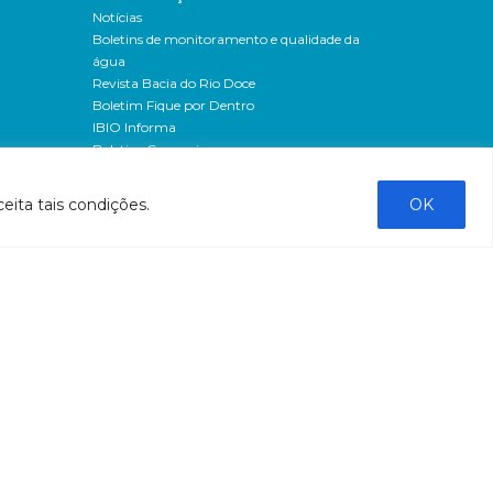
Notícias
Boletins de monitoramento e qualidade da
água
Revista Bacia do Rio Doce
Boletim Fique por Dentro
IBIO Informa
Boletim Comunique-se
Releases
Clipping
eita tais condições.
OK
Banco de imagens
Campanhas
- Campanha o doce não morreu
Processos seletivos
os
- 2016
dação
- 2015
sos
Fale Conosco
al
tado de
stado do