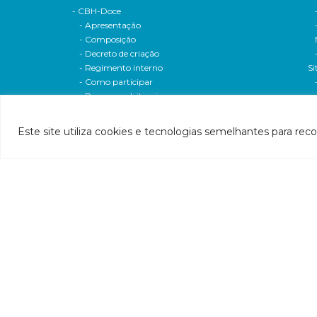
- CBH-Doce
- Apresentação
- Composição
- Decreto de criação
- Regimento interno
Si
- Como participar
- Processos eleitorais
Atas reuniões
Deliberações e moçoes
Este site utiliza cookies e tecnologias semelhantes para rec
A bacia
Comitês da bacia
P
- CBH-Piranga
Pl
- CBH-Piracicaba
Hi
- CBH-Santo Antônio
Pl
- CBH-Suaçuí
Pl
- CBH-Caratinga
- CBH-Manhuaçu
- CBH-Guandu
Pr
- CBH-Santa Maria do Doce
E
- CBH-Pontões e Lagoas do Rio Doce
Ri
Entidade delegatária
Re
- Agência de Água
P1