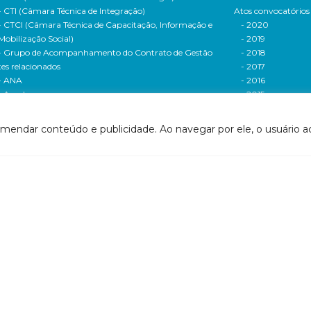
- CTI (Câmara Técnica de Integração)
Atos convocatórios
- CTCI (Câmara Técnica de Capacitação, Informação e
- 2020
Mobilização Social)
- 2019
- Grupo de Acompanhamento do Contrato de Gestão
- 2018
tes relacionados
- 2017
- ANA
- 2016
- Agerh
- 2015
- IGAM
- 2014
- SigaWeb Doce
- 2013
omendar conteúdo e publicidade. Ao navegar por ele, o usuário ac
- Portal de Acompanhamento de Ações
- 2012
IRH | PARH | PAP
Processos seletivos
ano Integrado de Recursos Hídricos da Bacia
- 2016
drográfica do Rio Doce (PIRH)
- 2015
ano de Ações de Recursos Hídricos (PARH)
Cadastro de usuári
ano de Aplicação Plurianual (PAP)
Cobrança e arreca
- Relatório anual de acompanhamento
Legislação de recur
- Deliberações PAP
hídricos
ogramas e Projetos
- Legislação Feder
ditais de Chamamento Público
- Legislação do es
o Vivo
Minas Gerais
florestar/ES
- Legislação do e
1 - Programa de Saneamento da Bacia
Espírito Santo