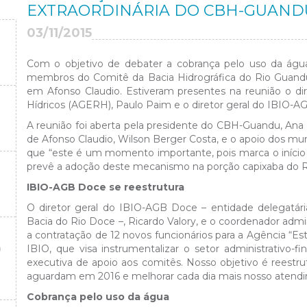
EXTRAORDINÁRIA DO CBH-GUAND
03/11/2015
Com o objetivo de debater a cobrança pelo uso da água
membros do Comitê da Bacia Hidrográfica do Rio Guandu
em Afonso Claudio. Estiveram presentes na reunião o di
Hídricos (AGERH), Paulo Paim e o diretor geral do IBIO-AG
A reunião foi aberta pela presidente do CBH-Guandu, Ana 
de Afonso Claudio, Wilson Berger Costa, e o apoio dos mun
que “este é um momento importante, pois marca o início
prevê a adoção deste mecanismo na porção capixaba do R
IBIO-AGB Doce se reestrutura
O diretor geral do IBIO-AGB Doce – entidade delegatár
Bacia do Rio Doce –, Ricardo Valory, e o coordenador admi
a contratação de 12 novos funcionários para a Agência “Est
O
IBIO, que visa instrumentalizar o setor administrativo-f
executiva de apoio aos comitês. Nosso objetivo é reestru
aguardam em 2016 e melhorar cada dia mais nosso atendi
Cobrança pelo uso da água