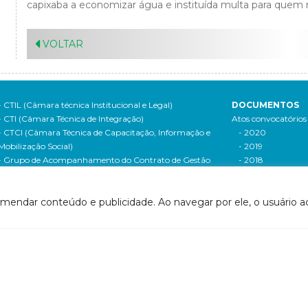
capixaba a economizar água e instituída multa para quem 
VOLTAR
- CTIL (Câmara técnica Institucional e Legal)
DOCUMENTOS
- CTI (Câmara Técnica de Integração)
Atos convocatórios
- CTCI (Câmara Técnica de Capacitação, Informação e
- 2020
Mobilização Social)
- 2019
- Grupo de Acompanhamento do Contrato de Gestão
- 2018
tes relacionados
- 2017
- ANA
- 2016
omendar conteúdo e publicidade. Ao navegar por ele, o usuário ac
- Agerh
- 2015
- IGAM
- 2014
- SigaWeb Doce
- 2013
- Portal de Acompanhamento de Ações
- 2012
IRH | PARH | PAP
Processos seletivos
ano Integrado de Recursos Hídricos da Bacia
- 2016
drográfica do Rio Doce (PIRH)
- 2015
ano de Ações de Recursos Hídricos (PARH)
Cadastro de usuári