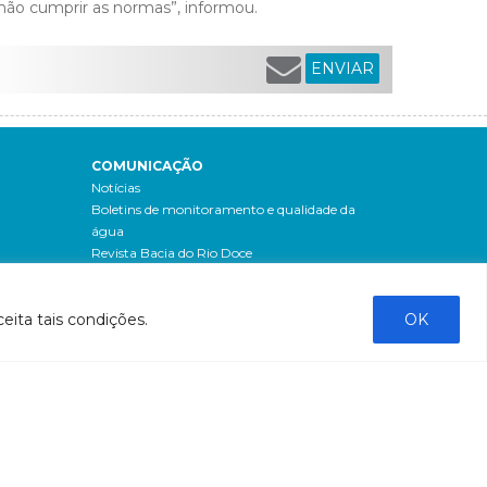
não cumprir as normas”, informou.
ENVIAR
COMUNICAÇÃO
Notícias
Boletins de monitoramento e qualidade da
água
Revista Bacia do Rio Doce
Boletim Fique por Dentro
IBIO Informa
eita tais condições.
OK
Boletim Comunique-se
Releases
Clipping
Banco de imagens
Campanhas
- Campanha o doce não morreu
Processos seletivos
os
- 2016