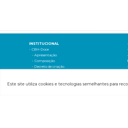
INSTITUCIONAL
- CBH-Doce
- Apresentação
- Composição
- Decreto de criação
- Regimento interno
Si
- Como participar
Este site utiliza cookies e tecnologias semelhantes para rec
- Processos eleitorais
Atas reuniões
Deliberações e moçoes
A bacia
Comitês da bacia
P
- CBH-Piranga
Pl
- CBH-Piracicaba
Hi
- CBH-Santo Antônio
Pl