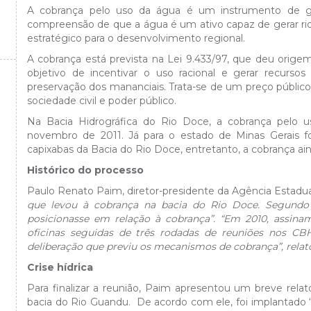
A cobrança pelo uso da água é um instrumento de gest
compreensão de que a água é um ativo capaz de gerar riqu
estratégico para o desenvolvimento regional.
A cobrança está prevista na Lei 9.433/97, que deu origem
objetivo de incentivar o uso racional e gerar recursos
preservação dos mananciais. Trata-se de um preço público u
sociedade civil e poder público.
Na Bacia Hidrográfica do Rio Doce, a cobrança pelo us
novembro de 2011. Já para o estado de Minas Gerais fo
capixabas da Bacia do Rio Doce, entretanto, a cobrança ain
Histórico do processo
Paulo Renato Paim, diretor-presidente da Agência Estadua
que levou à cobrança na bacia do Rio Doce. Segundo 
posicionasse em relação à cobrança”. “Em 2010, assina
oficinas seguidas de três rodadas de reuniões nos CB
deliberação que previu os mecanismos de cobrança”, relat
Crise hídrica
Para finalizar a reunião, Paim apresentou um breve relató
bacia do Rio Guandu. De acordo com ele, foi implantado