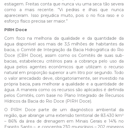
estiagem. Freitas conta que nunca viu uma seca tão severa
como a mais recente. “Vi pedras e ilhas que nunca
apareceram. Isso prejudica muito, pois o rio fica raso e o
esforço físico precisa ser maior.”
PIRH Doce
Com foco na melhoria da qualidade e da quantidade da
água disponível aos mais de 3,5 milhões de habitantes da
bacia, o Comitê de Integração da Bacia Hidrográfica do Rio
Doce (CBH Doce), assim como os Comitês de suas sub-
bacias, estabeleceu critérios para a cobrança pelo uso da
água pelos agentes econômicos que utilizam o recurso
natural em proporção superior a um litro por segundo. Todo
o valor arrecadado deve, obrigatoriamente, ser investido na
própria bacia, para melhorar a qualidade e a quantidade de
água. A maneira como os recursos são aplicados é definida
pelos Comitês, com base no Plano Integrado de Recursos
Hídricos da Bacia do Rio Doce (PIRH Doce).
O PIRH Doce parte de um diagnóstico ambiental da
região, que abrange uma extensão territorial de 83.430 km²
– 86% da área de drenagem em Minais Gerais e 14% no
Espirito Santo –, e concentra 230 municípios – 202 mineiros