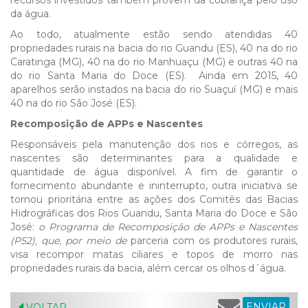
recursos investidos também provêm da cobrança pelo uso
da água.
Ao todo, atualmente estão sendo atendidas 40
propriedades rurais na bacia do rio Guandu (ES), 40 na do rio
Caratinga (MG), 40 na do rio Manhuaçu (MG) e outras 40 na
do rio Santa Maria do Doce (ES). Ainda em 2015, 40
aparelhos serão instados na bacia do rio Suaçuí (MG) e mais
40 na do rio São José (ES).
Recomposição de APPs e Nascentes
Responsáveis pela manutenção dos rios e córregos, as
nascentes são determinantes para a qualidade e
quantidade de água disponível. A fim de garantir o
fornecimento abundante e ininterrupto, outra iniciativa se
tornou prioritária entre as ações dos Comitês das Bacias
Hidrográficas dos Rios Guandu, Santa Maria do Doce e São
José:
o Programa de Recomposição de APPs e Nascentes
(P52), que, por meio de
parceria com os produtores rurais,
visa recompor matas ciliares e topos de morro nas
propriedades rurais da bacia, além cercar os olhos d´água.
ENVIAR
VOLTAR