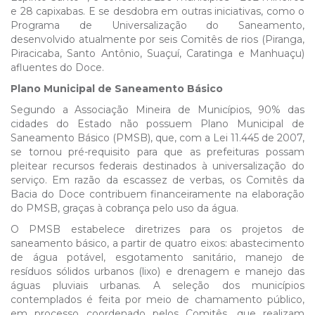
e 28 capixabas. E se desdobra em outras iniciativas, como o
Programa de Universalização do Saneamento,
desenvolvido atualmente por seis Comitês de rios (Piranga,
Piracicaba, Santo Antônio, Suaçuí, Caratinga e Manhuaçu)
afluentes do Doce.
Plano Municipal de Saneamento Básico
Segundo a Associação Mineira de Municípios, 90% das
cidades do Estado não possuem Plano Municipal de
Saneamento Básico (PMSB), que, com a Lei 11.445 de 2007,
se tornou pré-requisito para que as prefeituras possam
pleitear recursos federais destinados à universalização do
serviço. Em razão da escassez de verbas, os Comitês da
Bacia do Doce contribuem financeiramente na elaboração
do PMSB, graças à cobrança pelo uso da água.
O PMSB estabelece diretrizes para os projetos de
saneamento básico, a partir de quatro eixos: abastecimento
de água potável, esgotamento sanitário, manejo de
resíduos sólidos urbanos (lixo) e drenagem e manejo das
águas pluviais urbanas. A seleção dos municípios
contemplados é feita por meio de chamamento público,
em processo coordenado pelos Comitês, que realizam