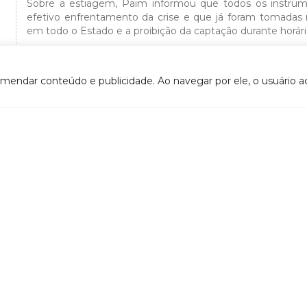
Sobre a estiagem, Paim informou que todos os instrum
efetivo enfrentamento da crise e que já foram tomadas
em todo o Estado e a proibição da captação durante horár
O encontro foi finalizado com a discussão dos reflexos
novembro, para o Rio Doce. O manifesto apresentado pe
Comitês no processo de decisões em relação à recuperaçã
omendar conteúdo e publicidade. Ao navegar por ele, o usuário ac
definido que um membro de cada Comitê capixaba será 
fato.
VOLTAR
- CTIL (Câmara técnica Institucional e Legal)
DOCUMENTOS
- CTI (Câmara Técnica de Integração)
Atos convocatórios
- CTCI (Câmara Técnica de Capacitação, Informação e
- 2020
Mobilização Social)
- 2019
- Grupo de Acompanhamento do Contrato de Gestão
- 2018
tes relacionados
- 2017
- ANA
- 2016
- Agerh
- 2015