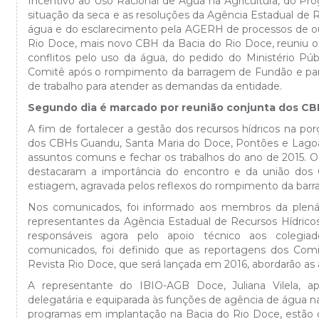
Incentivo ao Uso Racional de Água na Agricultura, do 
situação da seca e as resoluções da Agência Estadual de 
água e do esclarecimento pela AGERH de processos de ou
Rio Doce, mais novo CBH da Bacia do Rio Doce, reuniu o
conflitos pelo uso da água, do pedido do Ministério Púb
Comitê após o rompimento da barragem de Fundão e para
de trabalho para atender as demandas da entidade.
Segundo dia é marcado por reunião conjunta dos CB
A fim de fortalecer a gestão dos recursos hídricos na po
dos CBHs Guandu, Santa Maria do Doce, Pontões e Lagoas
assuntos comuns e fechar os trabalhos do ano de 2015.
destacaram a importância do encontro e da união do
estiagem, agravada pelos reflexos do rompimento da bar
Nos comunicados, foi informado aos membros da plenári
representantes da Agência Estadual de Recursos Hídrico
responsáveis agora pelo apoio técnico aos colegi
comunicados, foi definido que as reportagens dos Com
Revista Rio Doce, que será lançada em 2016, abordarão as
A representante do IBIO-AGB Doce, Juliana Vilela, ap
delegatária e equiparada às funções de agência de água n
programas em implantação na Bacia do Rio Doce, estão