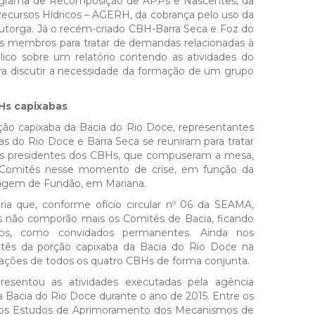
Programa de Recomposição de APPs e Nascentes, da
Recursos Hídricos – AGERH, da cobrança pelo uso da
torga. Já o recém-criado CBH-Barra Seca e Foz do
s membros para tratar de demandas relacionadas à
lico sobre um relatório contendo as atividades do
 discutir a necessidade da formação de um grupo
Hs capixabas
rção capixaba da Bacia do Rio Doce, representantes
 do Rio Doce e Barra Seca se reuniram para tratar
 Os presidentes dos CBHs, que compuseram a mesa,
s Comitês nesse momento de crise, em função da
ragem de Fundão, em Mariana.
a que, conforme ofício circular nº 06 da SEAMA,
s não comporão mais os Comitês de Bacia, ficando
ados, como convidados permanentes. Ainda nos
itês da porção capixaba da Bacia do Rio Doce na
 ações de todos os quatro CBHs de forma conjunta.
resentou as atividades executadas pela agência
a Bacia do Rio Doce durante o ano de 2015. Entre os
 os Estudos de Aprimoramento dos Mecanismos de