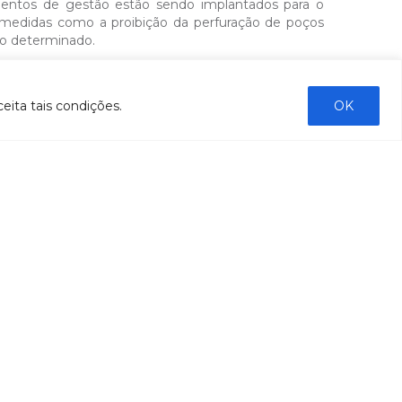
entos de gestão estão sendo implantados para o
 medidas como a proibição da perfuração de poços
io determinado.
 do rompimento da barragem de Fundão, no dia 5 de
lo CBH Doce, que solicita maior participação dos
o do manancial, foi lido durante um encontro e foi
eita tais condições.
OK
responsável por acompanhar os desdobramentos do
ENVIAR
COMUNICAÇÃO
Notícias
Boletins de monitoramento e qualidade da
água
Revista Bacia do Rio Doce
Boletim Fique por Dentro
IBIO Informa
Boletim Comunique-se