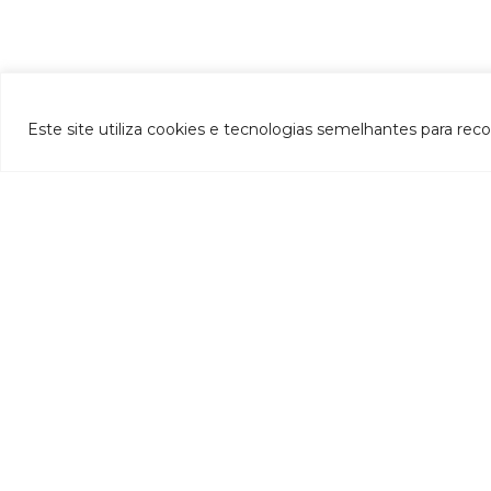
Este site utiliza cookies e tecnologias semelhantes para rec
INSTITUCIONAL
- CBH-Doce
- Apresentação
- Composição
- Decreto de criação
- Regimento interno
Si
- Como participar
- Processos eleitorais