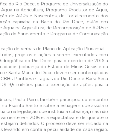
fica do Rio Doce, o Programa de Universalização do
Água na Agricultura, Programa Produtor de Água,
ção de APPs e Nascentes, de Fortalecimento dos
orção capixaba da Bacia do Rio Doce, estão em
de Água na Agricultura, de Recomposição de APPs e
lização do Saneamento e Programa de Comunicação
ação de verbas do Plano de Aplicação Plurianual –
studos, projetos e ações a serem executados com
drográfica do Rio Doce, para o exercício de 2016 a
ecadados (cobrança do Estado de Minas Gerais e da
ndu e Santa Maria do Doce devem ser contempladas
é (CBHs Pontões e Lagoas do Rio Doce e Barra Seca
$ 9,5 milhões para a execução de ações para a
dricos, Paulo Paim, também participou do encontro
 no Espírito Santo e sobre a estiagem que assola o
tia uma legislação que instituía a cobrança, mas não
ivamente em 2016 e, a expectativa é de que até o
á estejam definidos. O processo deve ser iniciado na
 levando em conta a peculiaridade de cada região.