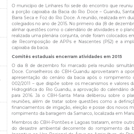
O município de Linhares foi sede do encontro que reun
a porção capixaba da Bacia do Rio Doce – Guandu, Sant
Barra Seca e Foz do Rio Doce. A reunião, realizada em d
colegiados no ano de 2015. No primeiro dia (8 de dezembr
alinhar questões como o calendário de atividades e o plano
realizada uma plenária conjunta, onde foram colocados
de Recomposição de APPs e Nascentes (P52) e a impl
capixaba da bacia.
Comitês estaduais encerram atividades em 2015
O dia 8 de dezembro foi marcado pela reunião simultân
Doce. Conselheiros do CBH-Guandu aproveitaram a opor
apresentação do cenário da bacia após o rompimento 
O
002/2011 – que dispõe sobre os mecanismos e valores da
Hidrográfica do Rio Guandu, a aprovação do calendário d
para 2016. Já o CBH-Santa Maria deliberou sobre o pla
reuniões, além de tratar sobre questões como a definiç
financiamentos de irrigação, eleição e posse dos novos 
rompimento da barragem da Samarco, localizada em Mari
Membros do CBH-Pontões e Lagoas trataram, entre outros 
do desastre ambiental decorrente do rompimento da 