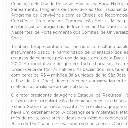
Cobrança pelo Uso de Recursos Hídricos na Bacia Hidrográ
Saneamento, Programa de Incentivo ao Uso Racional da 
Programa de Convivência com as Cheias, de Recomposi
Comitês e Programa de Comunicação Social. Já na p
implantação os programas de Incentivo ao Uso Racional 
Nascentes, de Fortalecimento dos Comitês, de Universa
Social.
Também foi apresentado aos membros o resultado da aloc
instrumento básico e harmonizado de orientação dos e
recursos da cobrança pelo uso da água em toda a Bacia Hi
2020. A expectativa é de que em toda a bacia sejam arr
União) cerca de R$ 174 milhões. As bacias dos Rios Gua
com cerca de R$ 4 milhões. Já a unidade do rio São Jos
e Foz do Rio Doce) devem receber aproximadamente R
melhoria da qualidade ambiental do rio.
O diretor presidente da Agência Estadual de Recursos Hí
e falou sobre a implantação da cobrança pelo uso da água
Estado. Sobre o primeiro assunto Paim explicou que já exis
havia um detalhamento. A cobrança será implantada efet
mês de maio, os valores e datas para início da cobrança j
Bacia do Rio Guandu e será conduzido nos demais Comitês