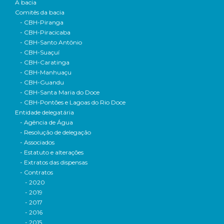
A bacia
Comitês da bacia
- CBH-Piranga
- CBH-Piracicaba
- CBH-Santo Antônio
- CBH-Suaçuí
- CBH-Caratinga
- CBH-Manhuaçu
- CBH-Guandu
- CBH-Santa Maria do Doce
- CBH-Pontões e Lagoas do Rio Doce
Entidade delegatária
- Agência de Água
- Resolução de delegação
- Associados
- Estatuto e alterações
- Extratos das dispensas
- Contratos
- 2020
- 2019
- 2017
- 2016
- 2015