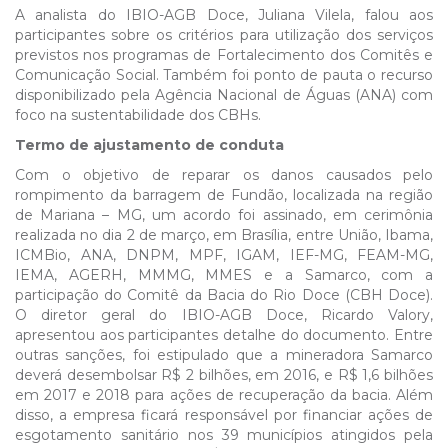
A analista do IBIO-AGB Doce, Juliana Vilela, falou aos
participantes sobre os critérios para utilização dos serviços
previstos nos programas de Fortalecimento dos Comitês e
Comunicação Social. Também foi ponto de pauta o recurso
disponibilizado pela Agência Nacional de Águas (ANA) com
foco na sustentabilidade dos CBHs.
Termo de ajustamento de conduta
Com o objetivo de reparar os danos causados pelo
rompimento da barragem de Fundão, localizada na região
de Mariana – MG, um acordo foi assinado, em cerimônia
realizada no dia 2 de março, em Brasília, entre União, Ibama,
ICMBio, ANA, DNPM, MPF, IGAM, IEF-MG, FEAM-MG,
IEMA, AGERH, MMMG, MMES e a Samarco, com a
participação do Comitê da Bacia do Rio Doce (CBH Doce).
O diretor geral do IBIO-AGB Doce, Ricardo Valory,
apresentou aos participantes detalhe do documento. Entre
outras sanções, foi estipulado que a mineradora Samarco
deverá desembolsar R$ 2 bilhões, em 2016, e R$ 1,6 bilhões
em 2017 e 2018 para ações de recuperação da bacia. Além
disso, a empresa ficará responsável por financiar ações de
esgotamento sanitário nos 39 municípios atingidos pela