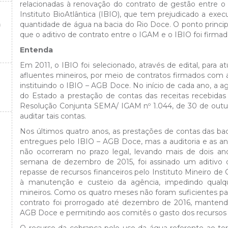
relacionadas à renovação do contrato de gestão entre o
Instituto BioAtlântica (IBIO), que tem prejudicado a ex
O
quantidade de água na bacia do Rio Doce. O ponto princi
que o aditivo de contrato entre o IGAM e o IBIO foi firmad
Entenda
Em 2011, o IBIO foi selecionado, através de edital, para
afluentes mineiros, por meio de contratos firmados com
instituindo o IBIO – AGB Doce. No início de cada ano, a 
do Estado a prestação de contas das receitas recebidas
Resolução Conjunta SEMA/ IGAM nº 1.044, de 30 de outu
auditar tais contas.
Nos últimos quatro anos, as prestações de contas das ba
entregues pelo IBIO – AGB Doce, mas a auditoria e as an
não ocorreram no prazo legal, levando mais de dois anos
semana de dezembro de 2015, foi assinado um aditivo d
repasse de recursos financeiros pelo Instituto Mineiro d
à manutenção e custeio da agência, impedindo qualqu
mineiros. Como os quatro meses não foram suficientes par
contrato foi prorrogado até dezembro de 2016, manten
AGB Doce e permitindo aos comitês o gasto dos recursos t