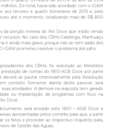
ceiro e quarto trimestre de 2015 e do ano de 2016
milhões. Do total, havia sido acordado com o IGAM
e aos terceiro e quarto trimestres de 2015 e, pelo
nteceu até o momento, totalizando mais de R$ 800
ês da porção mineira do Rio Doce que estão vendo
de recursos. No caso dos CBHs Caratinga, Manhuaçu
a é ainda mais grave, porque não se tem saldo dos
. O IGAM prometeu resolver o problema até julho.
residentes dos CBHs, foi solicitado ao Ministério
da prestação de contas do IBIO-AGB Doce por parte
l deverá se pautar criteriosamente pela Resolução
m contrato. Somente diante deste parecer, será
ar suas atividades. A demora na resposta tem gerado
uidade ou implantação de programas com foco na
Rio Doce.
 documento será enviado pelo IBIO – AGB Doce à
ixas apresentadas pelos comitês para que, a partir
ar os fatos e proceder ao respectivo Inquérito para,
ineiro de Gestão das Águas.