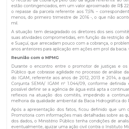
O recurso da cobrança pelo uso da água referente ao ter
estão contingenciados, em um valor aproximado de R$ 22 
o repasse da parcela referente aos 7,5% – correspondent
menos, do primeiro trimestre de 2016 -, o que não aco
mil.
A situação tem desagradado os diretores dos seis comit
suas atividades comprometidas, em função da restrição 
e Suaçuí, que arrecadam pouco com a cobrança, o problem
anos anteriores para aplicação em ações em prol da bacia
Reunião com o MPMG
Durante o encontro entre o promotor de justiças e os p
Público que cobrasse agilidade no processo de análise 
do IGAM, referente aos anos de 2012, 2013 e 2014, a qua
Conjunta SEMA/ IGAM nº 1.044/09, conforme definida e
possível definir se a agência de água está apta a continu
reflexos na atuação dos comitês, impedindo a contin
melhoria da qualidade ambiental da Bacia Hidrográfica do 
Após a apresentação dos fatos, ficou definido que um
Promotoria com informações mais detalhadas sobre as que
dos dados, o Ministério Público tenha condições de analis
eventualmente, ajuizar uma ação civil contra o Instituto M