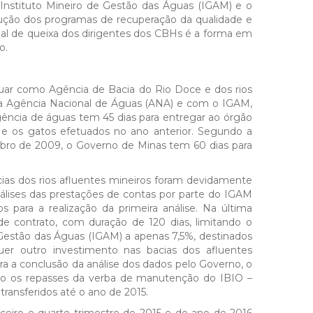
 Instituto Mineiro de Gestão das Águas (IGAM) e o
ecução dos programas de recuperação da qualidade e
pal de queixa dos dirigentes dos CBHs é a forma em
o.
 atuar como Agência de Bacia do Rio Doce e dos rios
 a Agência Nacional de Águas (ANA) e com o IGAM,
agência de águas tem 45 dias para entregar ao órgão
 e os gatos efetuados no ano anterior. Segundo a
bro de 2009, o Governo de Minas tem 60 dias para
cias dos rios afluentes mineiros foram devidamente
álises das prestações de contas por parte do IGAM
 para a realização da primeira análise. Na última
e contrato, com duração de 120 dias, limitando o
e Gestão das Águas (IGAM) a apenas 7,5%, destinados
er outro investimento nas bacias dos afluentes
a a conclusão da análise dos dados pelo Governo, o
do os repasses da verba de manutenção do IBIO –
ransferidos até o ano de 2015.