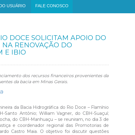
DO USUÁRIO
FALE CONOSCO
IO DOCE SOLICITAM APOIO DO
E NA RENOVAÇÃO DO
 E IBIO
enciamento dos recursos financeiros provenientes da
uentes da bacia em Minas Gerais.
ineira da Bacia Hidrográfica do Rio Doce – Flamínio
BH-Santo Antônio; William Vagner, do CBH-Suaçuí;
ocha, do CBH-Manhuaçu – se reuniram, no dia 3 de
stiça e coordenador regional das Promotorias de
do Castro Maia. O objetivo foi discutir questões