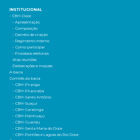
INSTITUCIONAL
- CBH-Doce
- Apresentação
- Composição
- Decreto de criação
- Regimento interno
- Como participar
- Processos eleitorais
Atas reuniões
Deliberações e moçoes
A bacia
Comitês da bacia
- CBH-Piranga
- CBH-Piracicaba
- CBH-Santo Antônio
- CBH-Suaçuí
- CBH-Caratinga
- CBH-Manhuaçu
- CBH-Guandu
- CBH-Santa Maria do Doce
- CBH-Pontões e Lagoas do Rio Doce