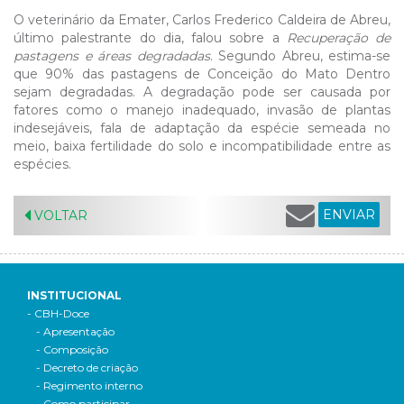
O veterinário da Emater, Carlos Frederico Caldeira de Abreu,
último palestrante do dia, falou sobre a
Recuperação de
pastagens e áreas degradadas
. Segundo Abreu, estima-se
que 90% das pastagens de Conceição do Mato Dentro
sejam degradadas. A degradação pode ser causada por
fatores como o manejo inadequado, invasão de plantas
indesejáveis, fala de adaptação da espécie semeada no
meio, baixa fertilidade do solo e incompatibilidade entre as
espécies.
ENVIAR
VOLTAR
INSTITUCIONAL
- CBH-Doce
- Apresentação
- Composição
- Decreto de criação
- Regimento interno
- Como participar