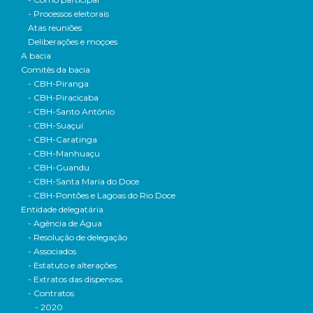
- Processos eleitorais
Atas reuniões
Deliberações e moçoes
A bacia
Comitês da bacia
- CBH-Piranga
- CBH-Piracicaba
- CBH-Santo Antônio
- CBH-Suaçuí
- CBH-Caratinga
- CBH-Manhuaçu
- CBH-Guandu
- CBH-Santa Maria do Doce
- CBH-Pontões e Lagoas do Rio Doce
Entidade delegatária
- Agência de Água
- Resolução de delegação
- Associados
- Estatuto e alterações
- Extratos das dispensas
- Contratos
- 2020