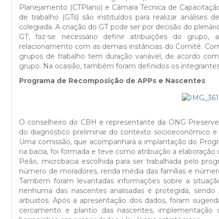
Planejamento (CTPlano) e Câmara Técnica de Capacitação
de trabalho (GTs) são instituídos para realizar análises
colegiada. A criação do GT pode ser por decisão do plenár
GT, faz-se necessário definir atribuições do grup
relacionamento com as demais instâncias do Comitê. Como s
grupos de trabalho tem duração variável, de acordo co
grupo. Na ocasião, também foram definidos os integrante
Programa de Recomposição de APPs e Nascentes
O conselheiro do CBH e representante da ONG Preserve 
do diagnóstico preliminar do contexto socioeconômico e 
Uma comissão, que acompanhará a implantação do Prog
na bacia, foi formada e teve como atribuição a elabora
Peão, microbacia escolhida para ser trabalhada pelo pr
número de moradores, renda média das famílias e número
Também foram levantadas informações sobre a situação 
nenhuma das nascentes analisadas é protegida, sendo 
arbustos. Após a apresentação dos dados, foram sugeri
cercamento e plantio das nascentes, implementação