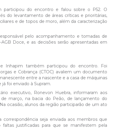
 participou do encontro e falou sobre o P52. O
do levantamento de áreas críticas e prioritárias,
liares e de topos de moro, além da caracterização
á responsável pelo acompanhamento e tomadas de
IO-AGB Doce, e as decisões serão apresentadas em
de Inhapim também participou do encontro. Foi
utorgas e Cobrança (CTOC) avaliem um documento
remanescente entre a nascente e a casa de máquinas
já foi enviado à Supram.
ário executivo, Ronevon Huebra, informaram aos
5 de março, na bacia do Peão, de lançamento do
 ocasião, alunos da região participarão de um ato
uma correspondência seja enviada aos membros que
 faltas justificadas para que se manifestem pela