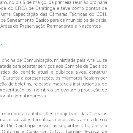
m, no dia 5 de março, da primeira reunião ordinária
 sede do CREA de Caratinga e teve como pontos de
e uma Capacitação das Câmaras Técnicas do CBH,
 de Saneamento Básico para os municípios da bacia,
 Áreas de Preservação Permanente e Nascentes.
 oficina de Comunicação, ministrada pela Ana Luiza
atada para prestar serviços aos Comitês da Bacia do
stico do cenário atual e públicos alvos, construir
ão. Durante a apresentação, os membros ficaram por
o de boletins, releases, materiais institucionais, de
a apresentação, os membros aprovaram a produção de
onal e jornal impresso.
os membros as atribuições e objetivos das Câmaras
r as discussões temáticas necessárias antes de sua
do Rio Caratinga possui as seguintes CTs: Câmara
de Outorga e Cobrança (CTOC), Câmara Técnica de