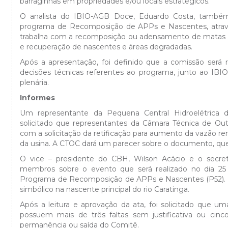
barraginhas em propriedades e/ou locais estratégicos.
O analista do IBIO-AGB Doce, Eduardo Costa, também
programa de Recomposição de APPs e Nascentes, através 
trabalha com a recomposição ou adensamento de matas ci
e recuperação de nascentes e áreas degradadas.
Após a apresentação, foi definido que a comissão ser
decisões técnicas referentes ao programa, junto ao IB
plenária.
Informes
Um representante da Pequena Central Hidroelétrica 
solicitado que representantes da Câmara Técnica de O
com a solicitação da retificação para aumento da vazão 
da usina. A CTOC dará um parecer sobre o documento, que 
O vice – presidente do CBH, Wilson Acácio e o secret
membros sobre o evento que será realizado no dia 2
Programa de Recomposição de APPs e Nascentes (P52). Na
simbólico na nascente principal do rio Caratinga.
Após a leitura e aprovação da ata, foi solicitado que 
possuem mais de três faltas sem justificativa ou cinco
permanência ou saída do Comitê.