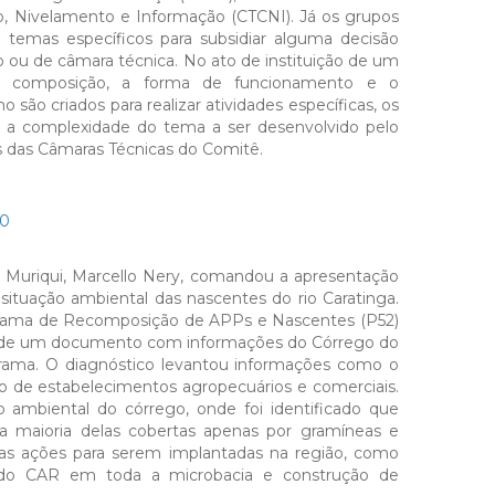
, Nivelamento e Informação (CTCNI). Já os grupos
 de temas específicos para subsidiar alguma decisão
io ou de câmara técnica. No ato de instituição de um
o, a composição, a forma de funcionamento e o
ão criados para realizar atividades específicas, os
m a complexidade do tema a ser desenvolvido pelo
s das Câmaras Técnicas do Comitê.
Muriqui, Marcello Nery, comandou a apresentação
situação ambiental das nascentes do rio Caratinga.
rama de Recomposição de APPs e Nascentes (P52)
ção de um documento com informações do Córrego do
ograma. O diagnóstico levantou informações como o
 de estabelecimentos agropecuários e comerciais.
ambiental do córrego, onde foi identificado que
a maioria delas cobertas apenas por gramíneas e
das ações para serem implantadas na região, como
 do CAR em toda a microbacia e construção de