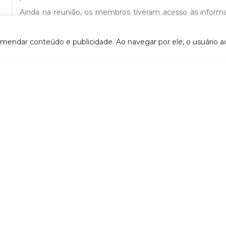
Ainda na reunião, os membros tiveram acesso às inform
responsável pela elaboração dos Planos Municipais d
contemplados pelo Programa de Universalização do S
omendar conteúdo e publicidade. Ao navegar por ele, o usuário ac
Doce, Juliana Vilela, o processo de licitação está em fas
coma a empresa selecionada para a prestação do serviço.
VOLTAR
- CTIL (Câmara técnica Institucional e Legal)
DOCUMENTOS
- CTI (Câmara Técnica de Integração)
Atos convocatórios
- CTCI (Câmara Técnica de Capacitação, Informação e
- 2020
Mobilização Social)
- 2019
- Grupo de Acompanhamento do Contrato de Gestão
- 2018
tes relacionados
- 2017
- ANA
- 2016
- Agerh
- 2015
- IGAM
- 2014
- SigaWeb Doce
- 2013