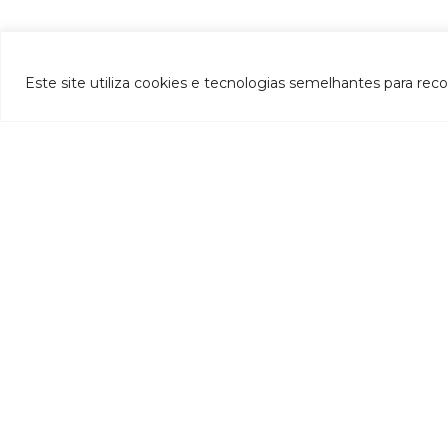
Este site utiliza cookies e tecnologias semelhantes para rec
INSTITUCIONAL
- CBH-Doce
- Apresentação
- Composição
- Decreto de criação
- Regimento interno
Si
- Como participar
- Processos eleitorais
Atas reuniões
Deliberações e moçoes