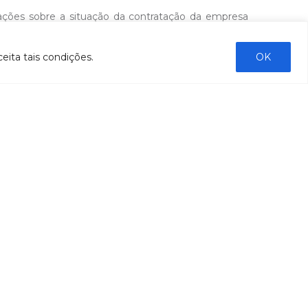
ações sobre a situação da contratação da empresa
e Saneamento Básico da Bacia do Rio Caratinga,
aneamento. Segundo a representante do IBIO-AGB
eita tais condições.
OK
e de sindicância e ainda não foi assinado o contrato
ENVIAR
COMUNICAÇÃO
Notícias
Boletins de monitoramento e qualidade da
água
Revista Bacia do Rio Doce
Boletim Fique por Dentro
IBIO Informa
Boletim Comunique-se
Releases
Clipping