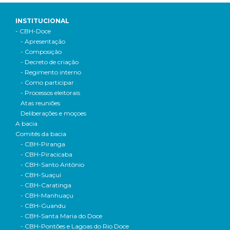
INSTITUCIONAL
- CBH-Doce
- Apresentação
- Composição
- Decreto de criação
- Regimento interno
- Como participar
- Processos eleitorais
Atas reuniões
Deliberações e moçoes
A bacia
Comitês da bacia
- CBH-Piranga
- CBH-Piracicaba
- CBH-Santo Antônio
- CBH-Suaçuí
- CBH-Caratinga
- CBH-Manhuaçu
- CBH-Guandu
- CBH-Santa Maria do Doce
- CBH-Pontões e Lagoas do Rio Doce