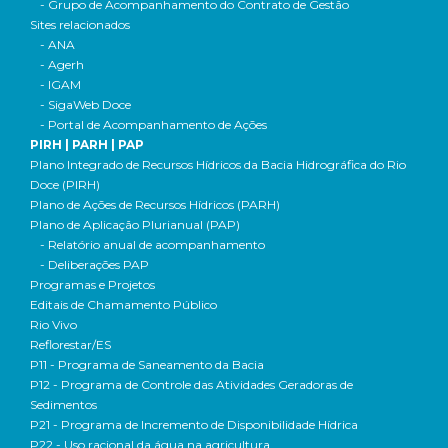
- Grupo de Acompanhamento do Contrato de Gestão
Sites relacionados
- ANA
- Agerh
- IGAM
- SigaWeb Doce
- Portal de Acompanhamento de Ações
PIRH | PARH | PAP
Plano Integrado de Recursos Hídricos da Bacia Hidrográfica do Rio
Doce (PIRH)
Plano de Ações de Recursos Hídricos (PARH)
Plano de Aplicação Plurianual (PAP)
- Relatório anual de acompanhamento
- Deliberações PAP
Programas e Projetos
Editais de Chamamento Público
Rio Vivo
Reflorestar/ES
P11 - Programa de Saneamento da Bacia
P12 - Programa de Controle das Atividades Geradoras de
Sedimentos
P21 - Programa de Incremento de Disponibilidade Hídrica
P22 - Uso racional da água na agricultura