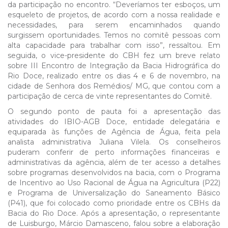
da participação no encontro. “Deveríamos ter esboços, um
esqueleto de projetos, de acordo com a nossa realidade e
necessidades, para serem encaminhados quando
surgissem oportunidades. Temos no comitê pessoas com
alta capacidade para trabalhar com isso”, ressaltou. Em
seguida, o vice-presidente do CBH fez um breve relato
sobre III Encontro de Integração da Bacia Hidrográfica do
Rio Doce, realizado entre os dias 4 e 6 de novembro, na
cidade de Senhora dos Remédios/ MG, que contou com a
participação de cerca de vinte representantes do Comitê.
O segundo ponto de pauta foi a apresentação das
atividades do IBIO-AGB Doce, entidade delegatária e
equiparada às funções de Agência de Água, feita pela
analista administrativa Juliana Vilela. Os conselheiros
puderam conferir de perto informações financeiras e
administrativas da agência, além de ter acesso a detalhes
sobre programas desenvolvidos na bacia, com o Programa
de Incentivo ao Uso Racional de Água na Agricultura (P22)
e Programa de Universalização do Saneamento Básico
(P41), que foi colocado como prioridade entre os CBHs da
Bacia do Rio Doce. Após a apresentação, o representante
de Luisburgo, Márcio Damasceno, falou sobre a elaboração