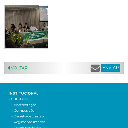
ENVIAR
VOLTAR
INSTITUCIONAL
- CBH-Doce
- Apresentação
- Composição
- Decreto de criação
- Regimento interno
- Como participar