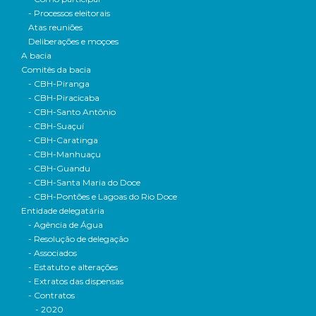
- Processos eleitorais
Atas reuniões
Deliberações e moçoes
A bacia
Comitês da bacia
- CBH-Piranga
- CBH-Piracicaba
- CBH-Santo Antônio
- CBH-Suaçuí
- CBH-Caratinga
- CBH-Manhuaçu
- CBH-Guandu
- CBH-Santa Maria do Doce
- CBH-Pontões e Lagoas do Rio Doce
Entidade delegatária
- Agência de Água
- Resolução de delegação
- Associados
- Estatuto e alterações
- Extratos das dispensas
- Contratos
- 2020