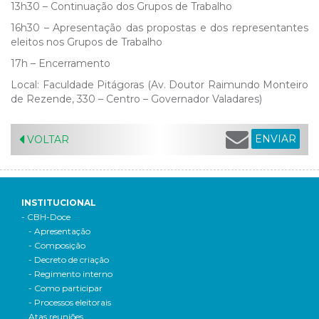
13h30 – Continuação dos Grupos de Trabalho
16h30 – Apresentação das propostas e dos representantes
eleitos nos Grupos de Trabalho
17h – Encerramento
Local: Faculdade Pitágoras (Av. Doutor Raimundo Monteiro
de Rezende, 330 – Centro – Governador Valadares)
ENVIAR
VOLTAR
INSTITUCIONAL
- CBH-Doce
- Apresentação
- Composição
- Decreto de criação
- Regimento interno
- Como participar
- Processos eleitorais
Atas reuniões