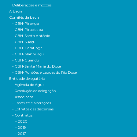
Deliberações e moçoes
A bacia
Comitês da bacia
- CBH-Piranga
- CBH-Piracicaba
- CBH-Santo Antônio
- CBH-Suaçuí
- CBH-Caratinga
- CBH-Manhuaçu
- CBH-Guandu
- CBH-Santa Maria do Doce
- CBH-Pontões e Lagoas do Rio Doce
Entidade delegatária
- Agência de Água
- Resolução de delegação
- Associados
- Estatuto e alterações
- Extratos das dispensas
- Contratos
- 2020
- 2019
- 2017