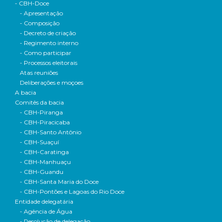
- CBH-Doce
- Apresentação
- Composição
- Decreto de criação
- Regimento interno
- Como participar
- Processos eleitorais
Atas reuniões
Deliberações e moçoes
A bacia
Comitês da bacia
- CBH-Piranga
- CBH-Piracicaba
- CBH-Santo Antônio
- CBH-Suaçuí
- CBH-Caratinga
- CBH-Manhuaçu
- CBH-Guandu
- CBH-Santa Maria do Doce
- CBH-Pontões e Lagoas do Rio Doce
Entidade delegatária
- Agência de Água
- Resolução de delegação