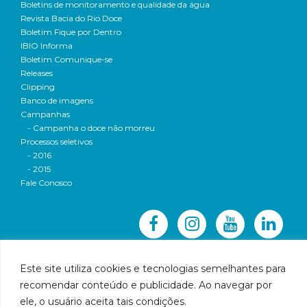
Boletins de monitoramento e qualidade da água
Revista Bacia do Rio Doce
Boletim Fique por Dentro
IBIO Informa
Boletim Comunique-se
Releases
Clipping
Banco de imagens
Campanhas
- Campanha o doce não morreu
Processos seletivos
- 2016
- 2015
Fale Conosco
Este site utiliza cookies e tecnologias semelhantes para
recomendar conteúdo e publicidade. Ao navegar por
© 2016 CBH-Doce - Todos os direitos reservados
ele, o usuário aceita tais condições.