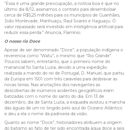
“Essa é uma grande preocupação, a notícia boa é que no
último dia 8/12, assinamos o contrato para desembolsar
cerca de R$5,25 milhões para os municípios de Guanhães,
João Monlevade, Manhuaçu, Raul Soares e Itaguaçu. O
valor repassado será investido em inteligência artificial para
reduzir essa perda.” Anuncia, Flamínio.
O nosso rio Doce
Apesar de ser denominado “Doce”, a população indígena o
reverencia como “Watu”, o mesmo que “Rio Grande”.
Poucos sabem, entretanto, que o primeiro nome do
manancial foi Santa Luzia, devido a uma expedição
realizada a mando do rei de Portugal, D. Manuel, que partiu
da Europa em 1501 com três caravelas para desbravar as
novas terras. Nas anotações dos navegantes as
descobertas de inúmeros acidentes geográficos eram
batizadas com o nome do santo do dia. Em 13 de
dezembro, dia de Santa Luzia, a esquadra avistou a mancha
das águas de um rio tingido pelo azul do Oceano Atlântico
e deu a ela o nome da padroeira da visão.
Quanto ao nome “Doce”, historiadores atribuem a origem
do batismo ao fato de ter sido encontrada água doce a seis