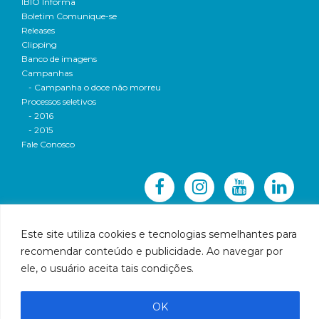
IBIO Informa
Boletim Comunique-se
Releases
Clipping
Banco de imagens
Campanhas
- Campanha o doce não morreu
Processos seletivos
- 2016
- 2015
Fale Conosco
Este site utiliza cookies e tecnologias semelhantes para
recomendar conteúdo e publicidade. Ao navegar por
© 2016 CBH-Doce - Todos os direitos reservados
ele, o usuário aceita tais condições.
Rua Prudente de Morais, 1023 | Centro | Governador
Valadares | Email:
cbhbaciadoriodoce@gmail.com
OK