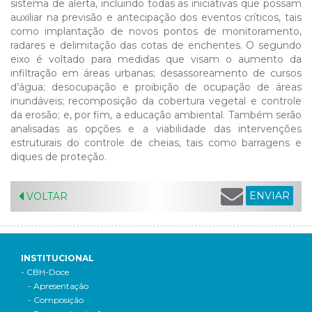
sistema de alerta, incluindo todas as iniciativas que possam
auxiliar na previsão e antecipação dos eventos críticos, tais
como implantação de novos pontos de monitoramento,
radares e delimitação das cotas de enchentes. O segundo
eixo é voltado para medidas que visam o aumento da
infiltração em áreas urbanas; desassoreamento de cursos
d’água; desocupação e proibição de ocupação de áreas
inundáveis; recomposição da cobertura vegetal e controle
da erosão; e, por fim, a educação ambiental. Também serão
analisadas as opções e a viabilidade das intervenções
estruturais do controle de cheias, tais como barragens e
diques de proteção.
ENVIAR
VOLTAR
INSTITUCIONAL
- CBH-Doce
- Apresentação
- Composição