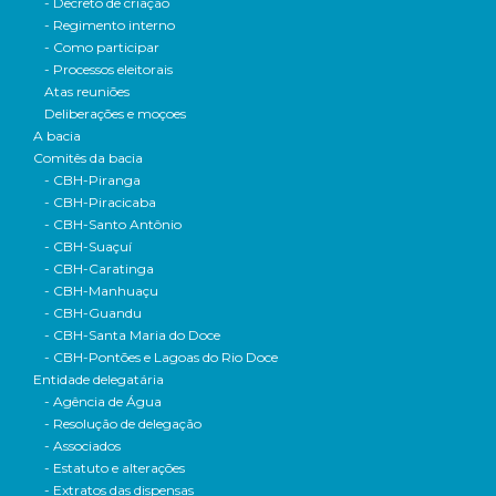
- Decreto de criação
- Regimento interno
- Como participar
- Processos eleitorais
Atas reuniões
Deliberações e moçoes
A bacia
Comitês da bacia
- CBH-Piranga
- CBH-Piracicaba
- CBH-Santo Antônio
- CBH-Suaçuí
- CBH-Caratinga
- CBH-Manhuaçu
- CBH-Guandu
- CBH-Santa Maria do Doce
- CBH-Pontões e Lagoas do Rio Doce
Entidade delegatária
- Agência de Água
- Resolução de delegação
- Associados
- Estatuto e alterações
- Extratos das dispensas