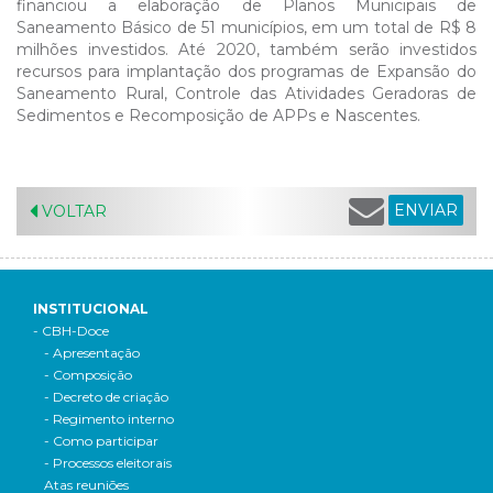
financiou a elaboração de Planos Municipais de
Saneamento Básico de 51 municípios, em um total de R$ 8
milhões investidos. Até 2020, também serão investidos
recursos para implantação dos programas de Expansão do
Saneamento Rural, Controle das Atividades Geradoras de
Sedimentos e Recomposição de APPs e Nascentes.
ENVIAR
VOLTAR
INSTITUCIONAL
- CBH-Doce
- Apresentação
- Composição
- Decreto de criação
- Regimento interno
- Como participar
- Processos eleitorais
Atas reuniões