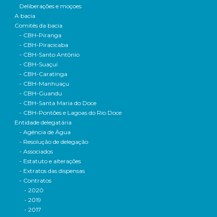
Deliberações e moçoes
A bacia
Comitês da bacia
- CBH-Piranga
- CBH-Piracicaba
- CBH-Santo Antônio
- CBH-Suaçuí
- CBH-Caratinga
- CBH-Manhuaçu
- CBH-Guandu
- CBH-Santa Maria do Doce
- CBH-Pontões e Lagoas do Rio Doce
Entidade delegatária
- Agência de Água
- Resolução de delegação
- Associados
- Estatuto e alterações
- Extratos das dispensas
- Contratos
- 2020
- 2019
- 2017