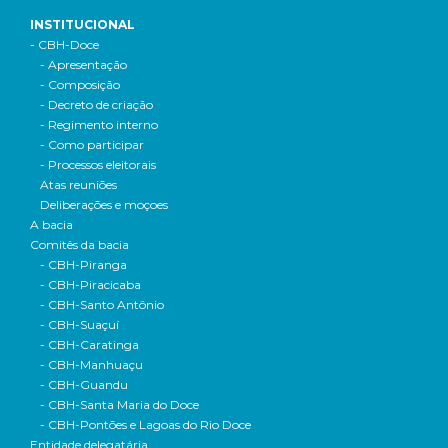
INSTITUCIONAL
- CBH-Doce
- Apresentação
- Composição
- Decreto de criação
- Regimento interno
- Como participar
- Processos eleitorais
Atas reuniões
Deliberações e moçoes
A bacia
Comitês da bacia
- CBH-Piranga
- CBH-Piracicaba
- CBH-Santo Antônio
- CBH-Suaçuí
- CBH-Caratinga
- CBH-Manhuaçu
- CBH-Guandu
- CBH-Santa Maria do Doce
- CBH-Pontões e Lagoas do Rio Doce
Entidade delegatária