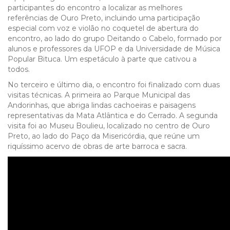
participantes do encontro a localizar as melhores
referências de Ouro Preto, incluindo uma participação
especial com voz e violão no coquetel de abertura do
encontro, ao lado do grupo Deitando o Cabelo, formado por
alunos e professores da UFOP e da Universidade de Música
Popular Bituca. Um espetáculo à parte que cativou a
todos.
No terceiro e último dia, o encontro foi finalizado com duas
visitas técnicas. A primeira ao Parque Municipal das
Andorinhas, que abriga lindas cachoeiras e paisagens
representativas da Mata Atlântica e do Cerrado. A segunda
visita foi ao Museu Boulieu, localizado no centro de Ouro
Preto, ao lado do Paço da Misericórdia, que reúne um
riquíssimo acervo de obras de arte barroca e sacra.