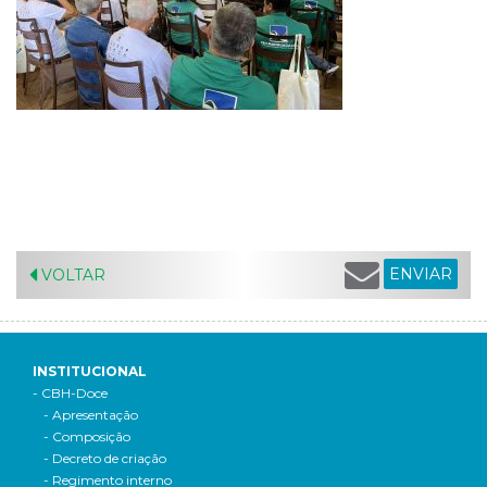
ENVIAR
VOLTAR
INSTITUCIONAL
- CBH-Doce
- Apresentação
- Composição
- Decreto de criação
- Regimento interno