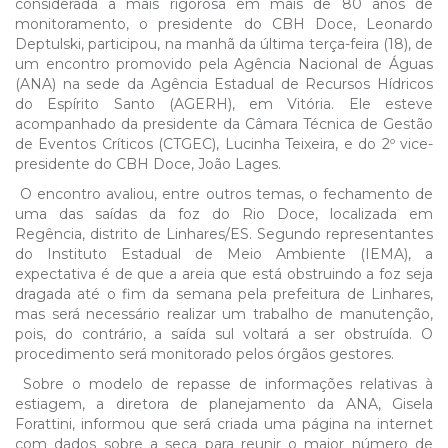
considerada a mais rigorosa em mais de 80 anos de
monitoramento, o presidente do CBH Doce, Leonardo
Deptulski, participou, na manhã da última terça-feira (18), de
um encontro promovido pela Agência Nacional de Águas
(ANA) na sede da Agência Estadual de Recursos Hídricos
do Espírito Santo (AGERH), em Vitória. Ele esteve
acompanhado da presidente da Câmara Técnica de Gestão
de Eventos Críticos (CTGEC), Lucinha Teixeira, e do 2º vice-
presidente do CBH Doce, João Lages.
O encontro avaliou, entre outros temas, o fechamento de
uma das saídas da foz do Rio Doce, localizada em
Regência, distrito de Linhares/ES. Segundo representantes
do Instituto Estadual de Meio Ambiente (IEMA), a
expectativa é de que a areia que está obstruindo a foz seja
dragada até o fim da semana pela prefeitura de Linhares,
mas será necessário realizar um trabalho de manutenção,
pois, do contrário, a saída sul voltará a ser obstruída. O
procedimento será monitorado pelos órgãos gestores.
Sobre o modelo de repasse de informações relativas à
estiagem, a diretora de planejamento da ANA, Gisela
Forattini, informou que será criada uma página na internet
com dados sobre a seca para reunir o maior número de