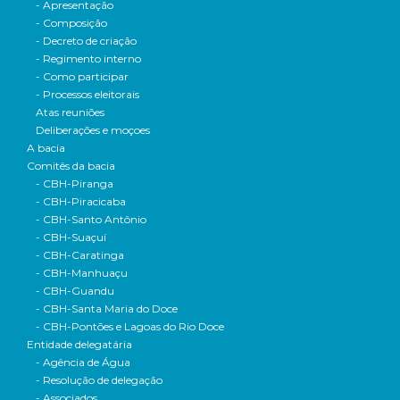
- Apresentação
- Composição
- Decreto de criação
- Regimento interno
- Como participar
- Processos eleitorais
Atas reuniões
Deliberações e moçoes
A bacia
Comitês da bacia
- CBH-Piranga
- CBH-Piracicaba
- CBH-Santo Antônio
- CBH-Suaçuí
- CBH-Caratinga
- CBH-Manhuaçu
- CBH-Guandu
- CBH-Santa Maria do Doce
- CBH-Pontões e Lagoas do Rio Doce
Entidade delegatária
- Agência de Água
- Resolução de delegação
- Associados