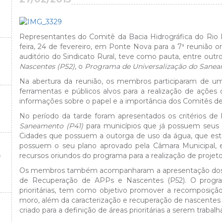
Representantes do Comitê da Bacia Hidrográfica do Rio P
feira, 24 de fevereiro, em Ponte Nova para a 7ª reunião o
auditório do Sindicato Rural, teve como pauta, entre outr
Nascentes (P52)
, o
Programa de Universalização do Sanea
Na abertura da reunião, os membros participaram de um
ferramentas e públicos alvos para a realização de açõe
informações sobre o papel e a importância dos Comitês de 
No período da tarde foram apresentados os critérios de
Saneamento (P41)
para municípios que já possuem seus
Cidades que possuem a outorga de uso da água, que es
possuem o seu plano aprovado pela Câmara Municipal, en
O
recursos oriundos do programa para a realização de projet
Os membros também acompanharam a apresentação dos de
de Recuperação de APPs e Nascentes (P52). O program
prioritárias, tem como objetivo promover a recomposiçã
moro, além da caracterização e recuperação de nascentes
criado para a definição de áreas prioritárias a serem trabalh