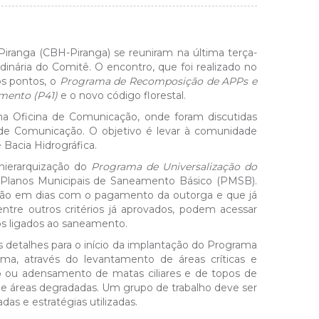
iranga (CBH-Piranga) se reuniram na última terça-
rdinária do Comitê. O encontro, que foi realizado no
os pontos, o
Programa de Recomposição de APPs e
mento (P41)
e o novo código florestal.
a Oficina de Comunicação, onde foram discutidas
s de Comunicação. O objetivo é levar à comunidade
Bacia Hidrográfica.
 hierarquização do
Programa de Universalização do
 Planos Municipais de Saneamento Básico (PMSB).
tão em dias com o pagamento da outorga e que já
tre outros critérios já aprovados, podem acessar
os ligados ao saneamento.
talhes para o início da implantação do Programa
a, através do levantamento de áreas críticas e
o ou adensamento de matas ciliares e de topos de
 e áreas degradadas. Um grupo de trabalho deve ser
adas e estratégias utilizadas.