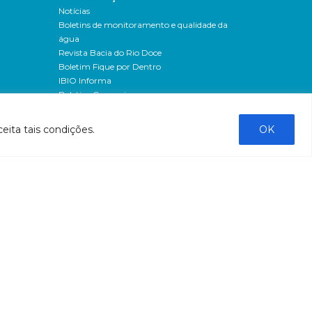
Notícias
Boletins de monitoramento e qualidade da
água
Revista Bacia do Rio Doce
Boletim Fique por Dentro
IBIO Informa
Boletim Comunique-se
Releases
Clipping
eita tais condições.
OK
Banco de imagens
Campanhas
- Campanha o doce não morreu
Processos seletivos
os
- 2016
dação
- 2015
sos
Fale Conosco
al
tado de
stado do