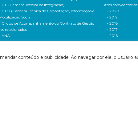
- CTI (Câmara Técnica de Integração)
Atos convocatórios
- CTCI (Câmara Técnica de Capacitação, Informação e
- 2020
Mobilização Social)
- 2019
- Grupo de Acompanhamento do Contrato de Gestão
- 2018
tes relacionados
- 2017
- ANA
- 2016
- Agerh
- 2015
- IGAM
- 2014
- SigaWeb Doce
- 2013
omendar conteúdo e publicidade. Ao navegar por ele, o usuário ac
- Portal de Acompanhamento de Ações
- 2012
IRH | PARH | PAP
Processos seletivos
ano Integrado de Recursos Hídricos da Bacia
- 2016
drográfica do Rio Doce (PIRH)
- 2015
ano de Ações de Recursos Hídricos (PARH)
Cadastro de usuári
ano de Aplicação Plurianual (PAP)
Cobrança e arreca
- Relatório anual de acompanhamento
Legislação de recur
- Deliberações PAP
hídricos
ogramas e Projetos
- Legislação Feder
ditais de Chamamento Público
- Legislação do es
o Vivo
Minas Gerais
florestar/ES
- Legislação do e
1 - Programa de Saneamento da Bacia
Espírito Santo