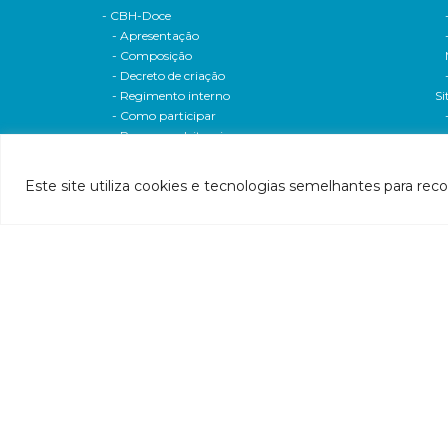
- CBH-Doce
- Apresentação
- Composição
- Decreto de criação
- Regimento interno
Si
- Como participar
- Processos eleitorais
Atas reuniões
Deliberações e moçoes
Este site utiliza cookies e tecnologias semelhantes para rec
A bacia
Comitês da bacia
P
- CBH-Piranga
Pl
- CBH-Piracicaba
Hi
- CBH-Santo Antônio
Pl
- CBH-Suaçuí
Pl
- CBH-Caratinga
- CBH-Manhuaçu
- CBH-Guandu
Pr
- CBH-Santa Maria do Doce
E
- CBH-Pontões e Lagoas do Rio Doce
Ri
Entidade delegatária
Re
- Agência de Água
P1