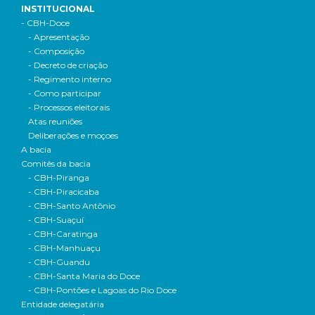
INSTITUCIONAL
- CBH-Doce
- Apresentação
- Composição
- Decreto de criação
- Regimento interno
- Como participar
- Processos eleitorais
Atas reuniões
Deliberações e moçoes
A bacia
Comitês da bacia
- CBH-Piranga
- CBH-Piracicaba
- CBH-Santo Antônio
- CBH-Suaçuí
- CBH-Caratinga
- CBH-Manhuaçu
- CBH-Guandu
- CBH-Santa Maria do Doce
- CBH-Pontões e Lagoas do Rio Doce
Entidade delegatária