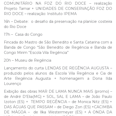
COMUNITÁRIO NA FOZ DO RIO DOCE – realização
Projeto Tamar + UNIDADES DE CONSERVAÇÃO FOZ DO
RIO DOCE – realização: Instituto IPEMA
16h – Debate: o desafio da preservação na planície costeira
do Rio Doce
17h – Casa do Congo
Fincada do Mastro de São Benedito e Santa Catarina com a
Banda de Congo “São Benedito de Regência e Banda de
Congo Mirim “Escola Vila Regência”
20h – Museu de Regência
Lançamento do curta LENDAS DE REGÊNCIA AUGUSTA –
produzido pelos alunos da Escola Vila Regência e Cia de
Arte Regência Augusta + homenagem a Dona Ilda
Lourenço
Exibição das obras MAR DE LAMA NUNCA MAIS (promo) –
de André D’Elia(MG) + SOL, SAL E LAMA – de João Paulo
Izoton (ES) + TEMPO REGÊNCIA – de Monica Nitz (ES) +
DAS ÁGUAS QUE PASSAM – de Diego Zon (ES) +CACIMBA
DE MÁGOA – de Ilka Westermeyer (ES) + A ONDA DA