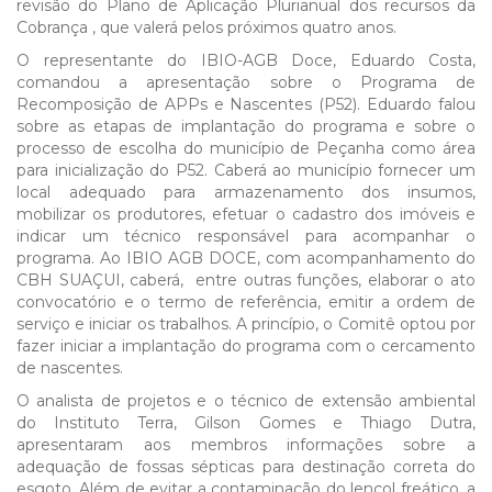
revisão do Plano de Aplicação Plurianual dos recursos da
Cobrança , que valerá pelos próximos quatro anos.
O representante do IBIO-AGB Doce, Eduardo Costa,
comandou a apresentação sobre o Programa de
Recomposição de APPs e Nascentes (P52). Eduardo falou
sobre as etapas de implantação do programa e sobre o
processo de escolha do município de Peçanha como área
para inicialização do P52. Caberá ao município fornecer um
local adequado para armazenamento dos insumos,
mobilizar os produtores, efetuar o cadastro dos imóveis e
indicar um técnico responsável para acompanhar o
programa. Ao IBIO AGB DOCE, com acompanhamento do
CBH SUAÇUI, caberá, entre outras funções, elaborar o ato
convocatório e o termo de referência, emitir a ordem de
serviço e iniciar os trabalhos. A princípio, o Comitê optou por
fazer iniciar a implantação do programa com o cercamento
de nascentes.
O analista de projetos e o técnico de extensão ambiental
do Instituto Terra, Gilson Gomes e Thiago Dutra,
apresentaram aos membros informações sobre a
adequação de fossas sépticas para destinação correta do
esgoto. Além de evitar a contaminação do lençol freático, a