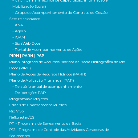
- CTCI (Câmara Técnica de Capacitação, Informação e
Mobilização Social)
- Grupo de Acompanhamento do Contrato de Gestão
Sites relacionados
- ANA
- Agerh
- IGAM
- SigaWeb Doce
- Portal de Acompanhamento de Ações
PIRH | PARH | PAP
Plano Integrado de Recursos Hídricos da Bacia Hidrográfica do Rio
Doce (PIRH)
Plano de Ações de Recursos Hídricos (PARH)
Plano de Aplicação Plurianual (PAP)
- Relatório anual de acompanhamento
- Deliberações PAP
Programas e Projetos
Editais de Chamamento Público
Rio Vivo
Reflorestar/ES
P11 - Programa de Saneamento da Bacia
P12 - Programa de Controle das Atividades Geradoras de
Sedimentos