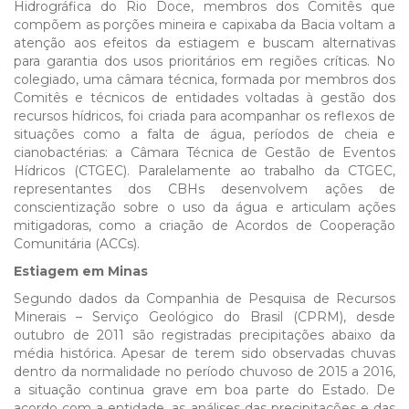
Hidrográfica do Rio Doce, membros dos Comitês que
compõem as porções mineira e capixaba da Bacia voltam a
atenção aos efeitos da estiagem e buscam alternativas
para garantia dos usos prioritários em regiões críticas. No
colegiado, uma câmara técnica, formada por membros dos
Comitês e técnicos de entidades voltadas à gestão dos
recursos hídricos, foi criada para acompanhar os reflexos de
situações como a falta de água, períodos de cheia e
cianobactérias: a Câmara Técnica de Gestão de Eventos
Hídricos (CTGEC). Paralelamente ao trabalho da CTGEC,
representantes dos CBHs desenvolvem ações de
conscientização sobre o uso da água e articulam ações
mitigadoras, como a criação de Acordos de Cooperação
Comunitária (ACCs).
Estiagem em Minas
Segundo dados da Companhia de Pesquisa de Recursos
Minerais – Serviço Geológico do Brasil (CPRM), desde
outubro de 2011 são registradas precipitações abaixo da
média histórica. Apesar de terem sido observadas chuvas
dentro da normalidade no período chuvoso de 2015 a 2016,
a situação continua grave em boa parte do Estado. De
acordo com a entidade, as análises das precipitações e das