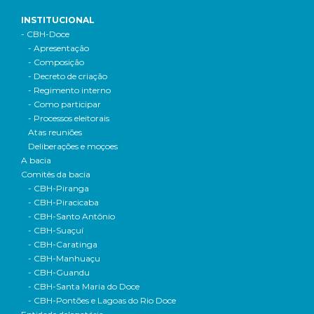
INSTITUCIONAL
- CBH-Doce
- Apresentação
- Composição
- Decreto de criação
- Regimento interno
- Como participar
- Processos eleitorais
Atas reuniões
Deliberações e moçoes
A bacia
Comitês da bacia
- CBH-Piranga
- CBH-Piracicaba
- CBH-Santo Antônio
- CBH-Suaçuí
- CBH-Caratinga
- CBH-Manhuaçu
- CBH-Guandu
- CBH-Santa Maria do Doce
- CBH-Pontões e Lagoas do Rio Doce